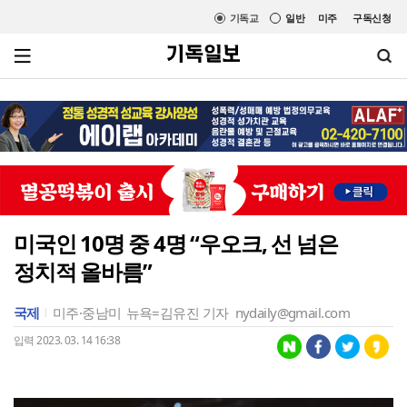
기독교
일반
미주
구독신청
미국인 10명 중 4명 “우오크, 선 넘은
정치적 올바름”
국제
미주·중남미
뉴욕=김유진 기자
nydaily@gmail.com
입력 2023. 03. 14 16:38