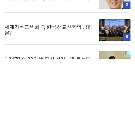
2
세계기독교 변화 속 한국 선교신학의 방향
은?
3
1,347명이 32만 번 펼친 성경… “완독보다
중요한 것, 다시 시작할 힘”
4
전체보기
한남대·KAIST, 세계적 광자·전자기학 국제
학술대회 ‘PIERS’ 대전 유치
교회일반
5
교회
교회언론
회사소개
개인정보처리방침
PC버전
COPYRIGHT © 기독일보 ALL RIGHT RESERVED
인터뷰