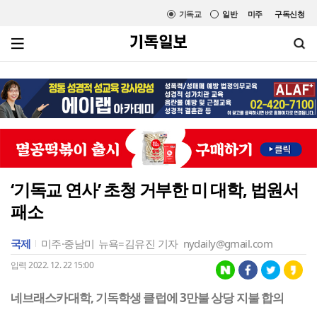
기독교
일반
미주
구독신청
‘기독교 연사’ 초청 거부한 미 대학, 법원서
패소
국제
미주·중남미
뉴욕=김유진 기자
nydaily@gmail.com
입력 2022. 12. 22 15:00
네브래스카대학, 기독학생 클럽에 3만불 상당 지불 합의