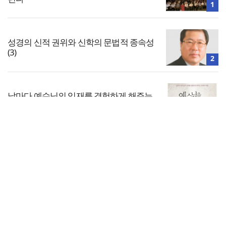
1
성경의 신적 권위와 신학의 문법적 종속성
(3)
2
날마다 예수님의 임재를 경험하게 해주는
은혜의 비밀
3
전체보기
“광복절 맞아 자유 지키고 다음세대 위해
기도하자”
교회일반
4
교회
교회언론
회사소개
개인정보처리방침
PC버전
COPYRIGHT © 기독일보 ALL RIGHT RESERVED
인터뷰