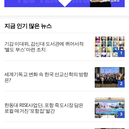
지금 인기 많은 뉴스
기감 이대위, 감신대 도서관에 퀴어서적
‘별도 부스’ 마련 조치
1
세계기독교 변화 속 한국 선교신학의 방향
은?
2
한동대 RISE사업단, 포항 죽도시장 담은
로컬 매거진 ‘포항집’ 발간
3