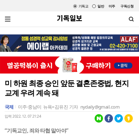
기독교
일반
미주
구독신청
미 하원 최종 승인 앞둔 결혼존중법, 현지
교계 우려 계속 돼
국제
미주·중남미
뉴욕=김유진 기자
nydaily@gmail.com
입력 2022. 12. 07 21:24
“기독교인, 죄와 타협 말아야”