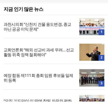
지금 인기 많은 뉴스
과천시의회 “신천지 건물 용도변경, 종교
아닌 공공 이익 문제”
1
교회언론회 “해외 선교비 과세 우려… 선교
활동 위축 정책 철회해야”
2
예장 합동 제111회 총회 임원 후보들 일제
히 등록
3
“오직 기도만이 이 땅에 참된 자유와 평화
통일을”