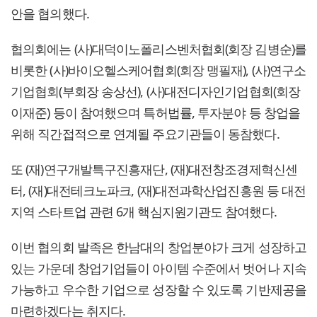
안을 협의했다.
협의회에는 (사)대덕이노폴리스벤처협회(회장 김병순)를
비롯한 (사)바이오헬스케어협회(회장 맹필재), (사)연구소
기업협회(부회장 송상선), (사)대전디자인기업협회(회장
이재준) 등이 참여했으며 특허법률, 투자분야 등 창업을
위해 직간접적으로 연계될 주요기관들이 동참했다.
또 (재)연구개발특구진흥재단, (재)대전창조경제혁신센
터, (재)대전테크노파크, (재)대전과학산업진흥원 등 대전
지역 스타트업 관련 6개 핵심지원기관도 참여했다.
이번 협의회 발족은 한남대의 창업분야가 크게 성장하고
있는 가운데 창업기업들이 아이템 수준에서 벗어나 지속
가능하고 우수한 기업으로 성장할 수 있도록 기반제공을
마련하겠다는 취지다.