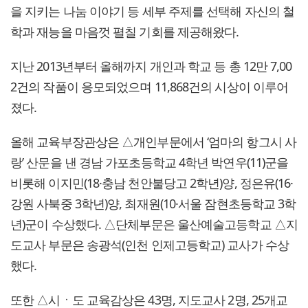
을 지키는 나눔 이야기 등 세부 주제를 선택해 자신의 철
학과 재능을 마음껏 펼칠 기회를 제공해왔다.
지난 2013년부터 올해까지 개인과 학교 등 총 12만 7,00
2건의 작품이 응모되었으며 11,868건의 시상이 이루어
졌다.
올해 교육부장관상은 △개인부문에서 ‘엄마의 항그시 사
랑’ 산문을 낸 경남 가포초등학교 4학년 박연우(11)군을
비롯해 이지민(18·충남 천안불당고 2학년)양, 정은유(16·
강원 사북중 3학년)양, 최재원(10·서울 잠현초등학교 3학
년)군이 수상했다. △단체부문은 울산예술고등학교 △지
도교사 부문은 송광석(인천 인제고등학교) 교사가 수상
했다.
또한 △시ㆍ도 교육감상은 43명, 지도교사 2명, 25개교