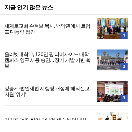
지금 인기 많은 뉴스
세계로교회 손현보 목사, 백악관에서 트럼
프 대통령 접견
1
올리벳대학교, 120만 평 리버사이드 대학
캠퍼스 영구 사용 승인… 장기 개발 기반 확
보
2
상증세·법인세법 시행령 개정에 해외선교
지원 ‘위기’
3
차인표 “신애라가 만나게 해준 딸이 내 인
생을 바꿔”
4