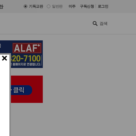
|
란
기독교판
일반판
미주
구독신청
로그인
×