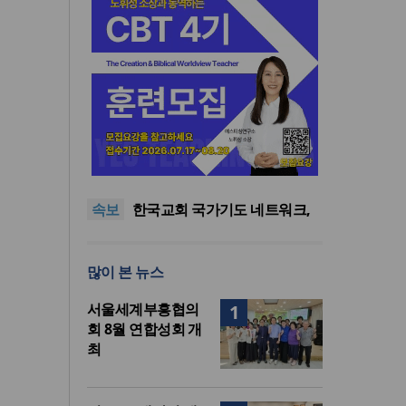
한기연 “전쟁을 부르는 정책을
중단하라”
정신건강 치료 인프라 부족…
정신질환 평생유병률 27.8%,
대한민국 경찰을 품는 기도와
속보
중증 입원·재활 확충 과제
선교의 현장
한국교회 국가기도 네트워크,
‘느헤미야 연합기도회’ 시작
“기도로 시작한 스틸 美 대사,
한미동맹의 가교 되어주길”
한기연 “전쟁을 부르는 정책을
많이 본 뉴스
중단하라”
정신건강 치료 인프라 부족…
정신질환 평생유병률 27.8%,
서울세계부흥협의
1
중증 입원·재활 확충 과제
회 8월 연합성회 개
최