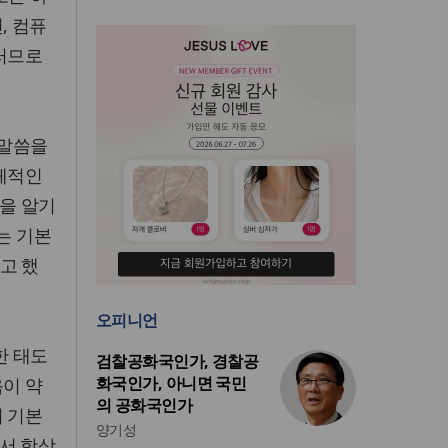
, 컴퓨
그러므로
 말씀을
구체적인
획을 알기
는 기본
고 했
오피니언
한 태도
검찰공화국인가, 경찰공
화국인가, 아니면 국민
음이 약
의 공화국인가
의 기본
양기성
서 항상