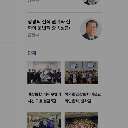
성경의 신적 권위와 신
학의 문법적 종속성(2)
김정부
단체
예장통합, 베네수엘라
해외한인장로회 여선교
지진 구호 성금 5천…
회연합회, 장학금 …