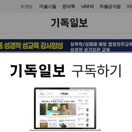
미셸스틸
윤대혁
낙태약
차별금지법
이
트랜딩
문화
도서
입력 2022. 10. 23 06:58