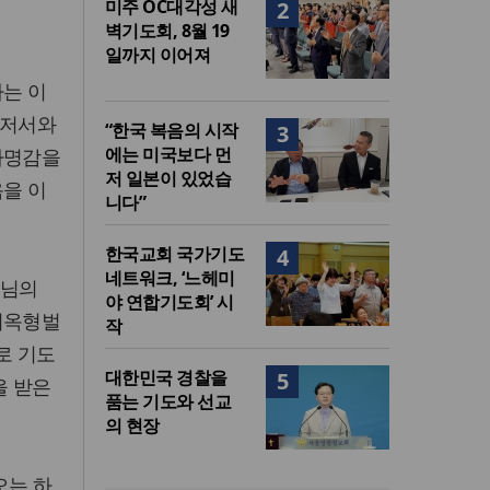
미주 OC대각성 새
2
벽기도회, 8월 19
일까지 이어져
가는 이
 저서와
“한국 복음의 시작
3
에는 미국보다 먼
사명감을
저 일본이 있었습
음을 이
니다”
한국교회 국가기도
4
네트워크, ‘느헤미
나님의
야 연합기도회’ 시
지옥형벌
작
로 기도
대한민국 경찰을
5
을 받은
품는 기도와 선교
의 현장
오는 하