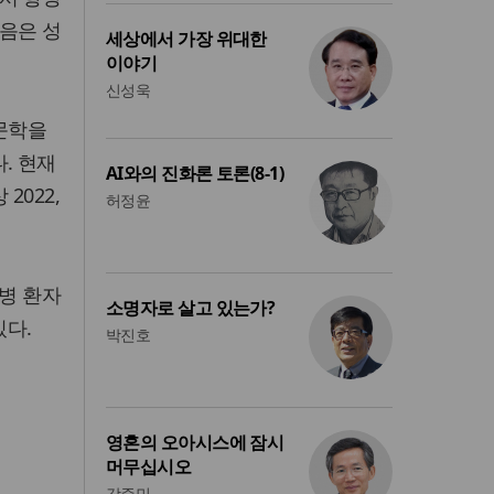
음은 성
세상에서 가장 위대한
이야기
신성욱
문학을
. 현재
AI와의 진화론 토론(8-1)
2022,
허정윤
치병 환자
소명자로 살고 있는가?
있다.
박진호
영혼의 오아시스에 잠시
머무십시오
강준민