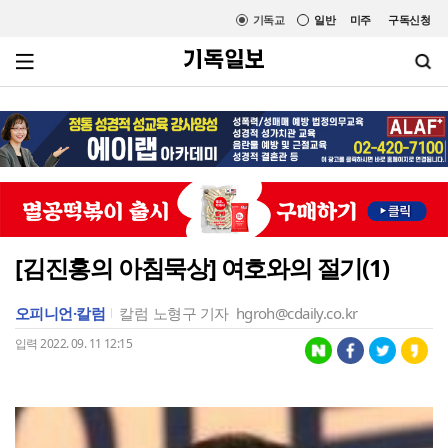
기독교
일반
미주
구독신청
[김진홍의 아침묵상] 여호와의 절기(1)
오피니언·칼럼
칼럼
노형구 기자
hgroh@cdaily.co.kr
입력 2022. 09. 11 12:15