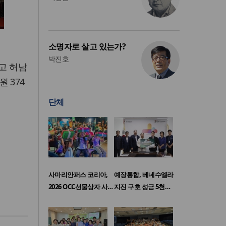
소명자로 살고 있는가?
박진호
고 허남
 374
단체
사마리안퍼스 코리아,
예장통합, 베네수엘라
2026 OCC선물상자 사…
지진 구호 성금 5천…