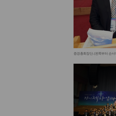
증경총회장단. (왼쪽부터 순서대