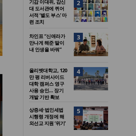
기감 이대위, 감신
2
대 도서관에 퀴어
서적 ‘별도 부스’ 마
련 조치
차인표 “신애라가
3
만나게 해준 딸이
내 인생을 바꿔”
올리벳대학교, 120
4
만 평 리버사이드
대학 캠퍼스 영구
사용 승인… 장기
개발 기반 확보
상증세·법인세법
5
시행령 개정에 해
외선교 지원 ‘위기’