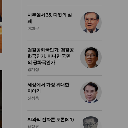
사무엘서 35. 다윗의 실
패
이희우
검찰공화국인가, 경찰공
화국인가, 아니면 국민
의 공화국인가
양기성
세상에서 가장 위대한
이야기
신성욱
AI와의 진화론 토론(8-1)
허정윤