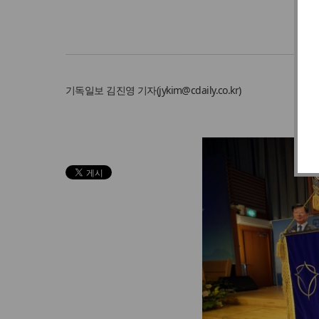
기독일보
김진영 기자
(
jykim@cdaily.co.kr
)