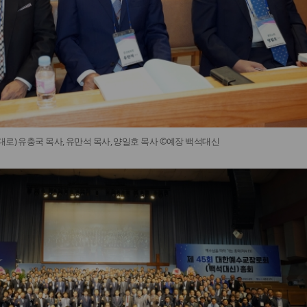
로) 유충국 목사, 유만석 목사, 양일호 목사 ©예장 백석대신