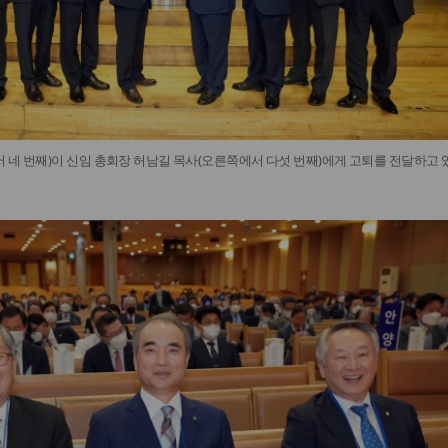
 네 번째)이 신임 총회장 허남길 목사(오른쪽에서 다섯 번째)에게 고퇴를 전달하고 