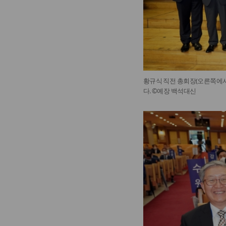
황규식 직전 총회장(오른쪽에서
다. ©예장 백석대신