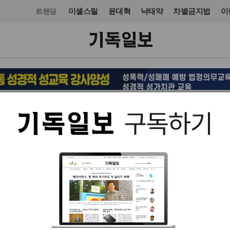
미셸스틸
윤대혁
낙태약
차별금지법
이
트랜딩
교단/단체
교단
입력 2022. 09. 06 10:28