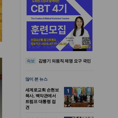
기감 이대위, 감신대 도서관에
퀴어서적 ‘별도 부스’ 마련 조치
2026년 상반기 탈북민 입국 63
명… 전년 동기 대비 34.4% 감
오픈AI, 차세대 AI 모델 ‘아스트
속보
소
라’ 일부 활동 중단… “중대한 사
김병기 의원직 제명 요구 국민
이버 공격 역량 배제 못해”
동의청원… 13개 비위 의혹 경
오세훈, 용산공원 아파트 건설
찰 수사 11개월째
관측에 재차 반대… “미래세대
기감 이대위, 감신대 도서관에
많이 본 뉴스
위한 국가적 자산”
퀴어서적 ‘별도 부스’ 마련 조치
2026년 상반기 탈북민 입국 63
명… 전년 동기 대비 34.4% 감
세계로교회 손현보
1
소
목사, 백악관에서
트럼프 대통령 접
견