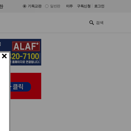
|
란
기독교판
일반판
미주
구독신청
로그인
×