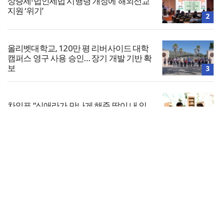
상증세·법인세법 시행령 개정에 해외선교
지원 ‘위기’
2
올리벳대학교, 120만 평 리버사이드 대학
캠퍼스 영구 사용 승인… 장기 개발 기반 확
보
3
차인표 “신애라가 만나게 해준 딸이 내 인
생을 바꿔”
4
전체보기
美 이민구금센터에 억류됐던 한인 목회자
석방돼
교회일반
5
교회
교회언론
회사소개
개인정보처리방침
PC버전