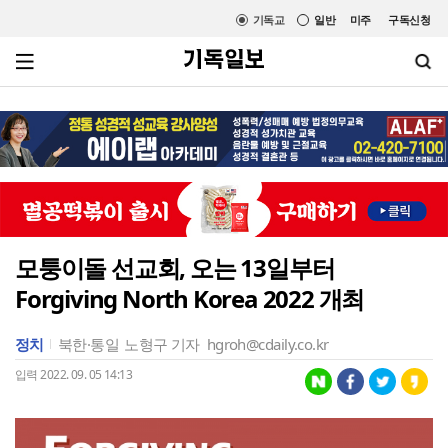
기독교
일반
미주
구독신청
모퉁이돌 선교회, 오는 13일부터
Forgiving North Korea 2022 개최
정치
북한·통일
노형구 기자
hgroh@cdaily.co.kr
입력 2022. 09. 05 14:13