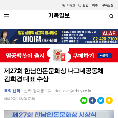
기독교
일반
미주
구독신청
제27회 한남인돈문화상 나그네공동체
김희경 대표 수상
목회·신학
신학
장지동 기자
zidgilove@cdaily.co.kr
입력 2021. 12. 08 17:40