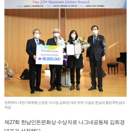
왼쪽부터 대전기독학원 신정호 이사장, 김희경 대표 부부, 이광섭 한남대 총장 ©한남대
제공
제27회 한남인돈문화상 수상자로 나그네공동체 김희경
대표가 선정됐다.