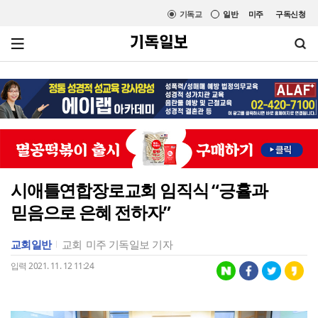
기독교
일반
미주
구독신청
시애틀연합장로교회 임직식 “긍휼과
믿음으로 은혜 전하자”
교회일반
교회
미주 기독일보 기자
입력 2021. 11. 12 11:24