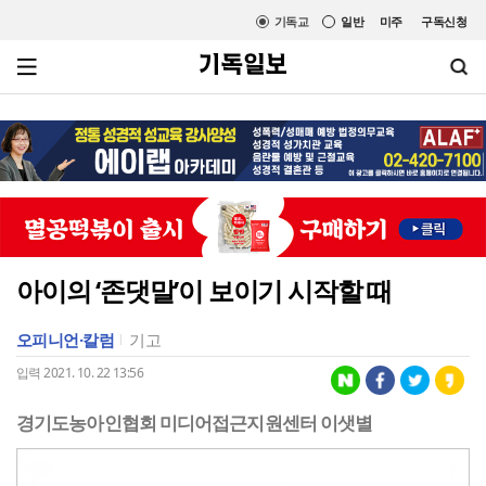
기독교
일반
미주
구독신청
아이의 ‘존댓말’이 보이기 시작할 때
오피니언·칼럼
기고
입력 2021. 10. 22 13:56
경기도농아인협회 미디어접근지원센터 이샛별