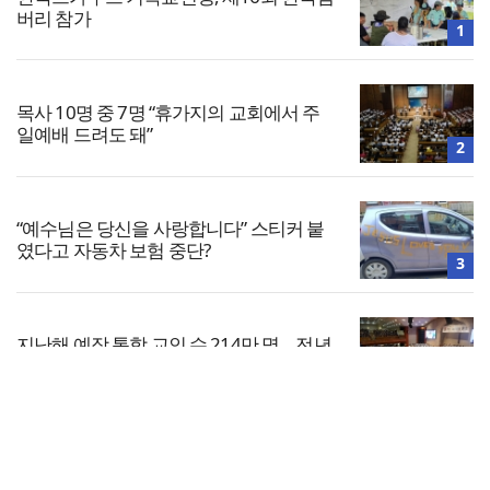
버리 참가
1
목사 10명 중 7명 “휴가지의 교회에서 주
일예배 드려도 돼”
2
“예수님은 당신을 사랑합니다” 스티커 붙
였다고 자동차 보험 중단?
3
지난해 예장 통합 교인 수 214만 명… 전년
대비 5만 명 감소
4
전체보기
총신대, 성소수자 모임 가입 학생에 무기
정학… 법원 “과해”
교회일반