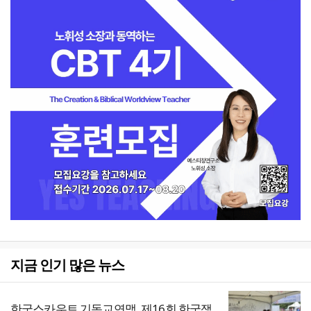
지금 인기 많은 뉴스
한국스카우트 기독교연맹, 제16회 한국잼