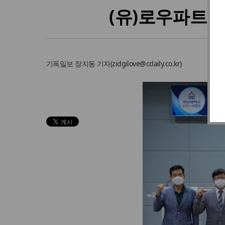
(유)로우파트너
기독일보
장지동 기자
(
zidgilove@cdaily.co.kr
)