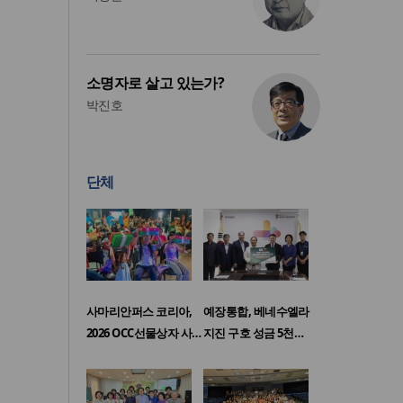
소명자로 살고 있는가?
박진호
단체
사마리안퍼스 코리아,
예장통합, 베네수엘라
2026 OCC선물상자 사…
지진 구호 성금 5천…