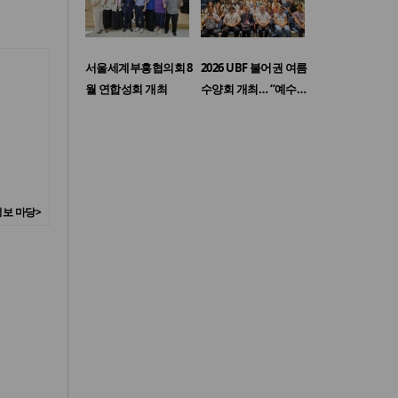
서울세계부흥협의회 8
2026 UBF 불어권 여름
월 연합성회 개최
수양회 개최… “예수…
보 마당>