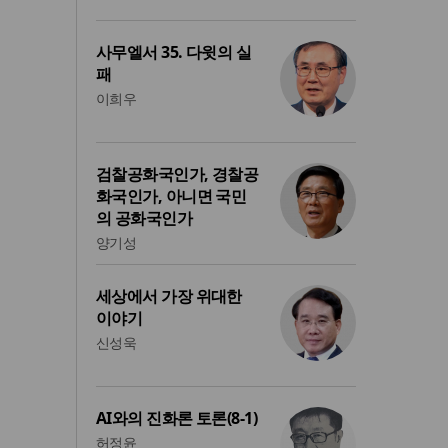
사무엘서 35. 다윗의 실
패
이희우
검찰공화국인가, 경찰공
화국인가, 아니면 국민
의 공화국인가
양기성
세상에서 가장 위대한
이야기
신성욱
AI와의 진화론 토론(8-1)
허정윤