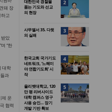
 지원하
대한민국 경찰을
2
품는 기도와 선교
견돼 장
의 현장
일하고
사무엘서 35. 다윗
3
의 실패
 받았
며 “한
한국교회 국가기도
4
네트워크, ‘느헤미
리 대학
야 연합기도회’ 시
작
업들과
올리벳대학교, 120
5
만 평 리버사이드
대학 캠퍼스 영구
기제 운
사용 승인… 장기
적극 협력
개발 기반 확보