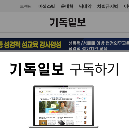
미셸스틸
윤대혁
낙태약
차별금지법
이
트랜딩
목회·신학
신학
입력 2021. 08. 24 16:25