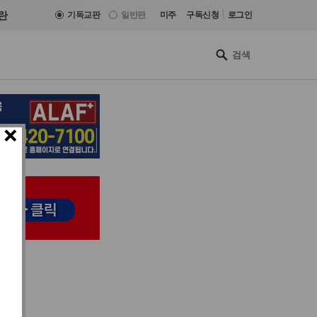
|
란
기독교판
일반판
미주
구독신청
로그인
×