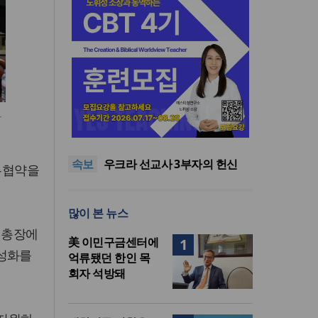
인도 마하라슈트라주 개종 금
하
지법 시행… 기독교계 강력 반
올리벳대학교, 120만 평 리버사
발
이드 대학 캠퍼스 영구 사용 승
美 이민구금센터에 억류됐던
속보
인… 장기 개발 기반 확보
한인 목회자 석방돼
우크라 선교사 3부자의 헌신
무협약을
“미사일 속에서도 복음은 전해
“미래 선교, 분쟁·빈곤 지역 출
진다”
신이 주도”
인도 마하라슈트라주 개종 금
많이 본 뉴스
지법 시행… 기독교계 강력 반
올리벳대학교, 120만 평 리버사
발
이드 대학 캠퍼스 영구 사용 승
 총장에
美 이민구금센터에
1
인… 장기 개발 기반 확보
활성화를
억류됐던 한인 목
회자 석방돼