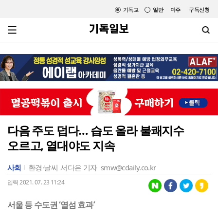
기독교
일반
미주
구독신청
다음 주도 덥다… 습도 올라 불쾌지수
오르고, 열대야도 지속
사회
환경·날씨
서다은 기자
smw@cdaily.co.kr
입력 2021. 07. 23 11:24
서울 등 수도권 ‘열섬 효과’