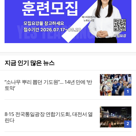
지금 인기 많은 뉴스
“소나무 뿌리 뽑던 기도원”… 14년 만에 ‘반
토막’
1
8·15 전국통일광장 연합기도회, 대전서 열
린다
2