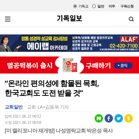
기독교
일반
미주
구독신청
“온라인 편의성에 함몰된 목회,
한국교회도 도전 받을 것”
교회일반
교회
LA=김동욱 기자
입력 2021. 06. 21 06:52
수정 2021. 06. 21 06:58
[미 캘리포니아 재개방] 나성영락교회 박은성 목사