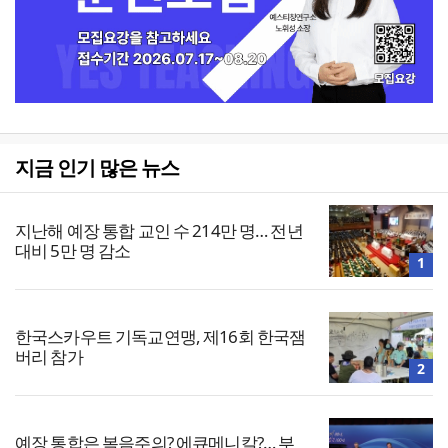
지금 인기 많은 뉴스
지난해 예장 통합 교인 수 214만 명… 전년
대비 5만 명 감소
1
한국스카우트 기독교연맹, 제16회 한국잼
버리 참가
2
예장 통합은 복음주의? 에큐메니칼?… 부