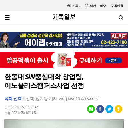
기독교
일반
미주
구독신청
한동대 SW중심대학 창업팀,
이노폴리스캠퍼스사업 선정
목회·신학
신학
장지동 기자
zidgilove@cdaily.co.kr
입력 2021. 05. 03 13:32
수정 2021. 05. 10 11:51