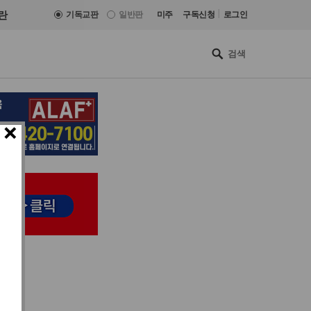
|
란
기독교판
일반판
미주
구독신청
로그인
×