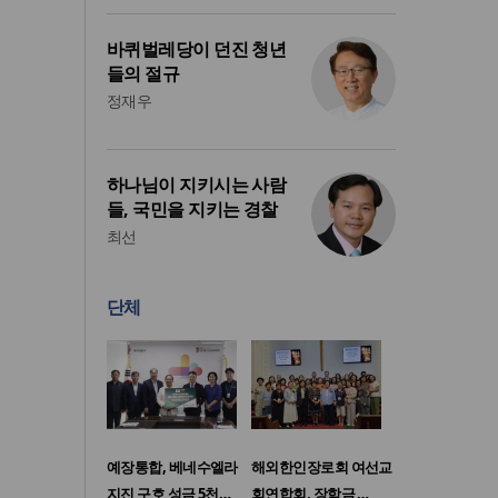
바퀴벌레당이 던진 청년
들의 절규
정재우
하나님이 지키시는 사람
들, 국민을 지키는 경찰
최선
단체
예장통합, 베네수엘라
해외한인장로회 여선교
지진 구호 성금 5천…
회연합회, 장학금 …