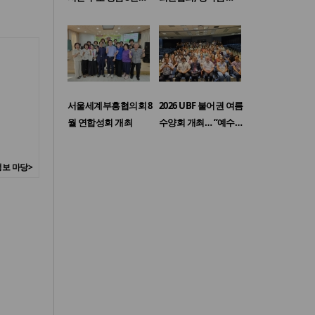
서울세계부흥협의회 8
2026 UBF 불어권 여름
월 연합성회 개최
수양회 개최… “예수…
보 마당>