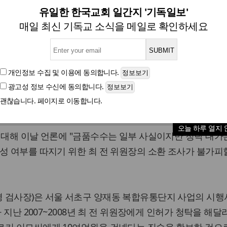
, 최시중 '금품수수 의혹' 본격
유일한 한국교회 일간지 '기독일보'
매일 최신 기독교 소식을 메일로 확인하세요
글자크기
개인정보 수집 및 이용
에 동의합니다.
광고성 정보 수신
에 동의합니다.
위원회 위원장이 복합유통단지 인허가와 관련해 거액의 뇌물을
괜찮습니다. 페이지로 이동합니다.
는 것으로 전해졌다.
오늘 하루 열지 
 대해 이날 언론에 "금품수수는 일부 사실이지만 청탁 대가
성 여부를 따지기 위한 최 전 위원장의 소환 조사가 불가피
 검사장)은 서울 서초구 양재동 복합유통단지 사업의 시행
가 지난 2007~2008년 최 전 위원장에게 인허가 청탁을 해달