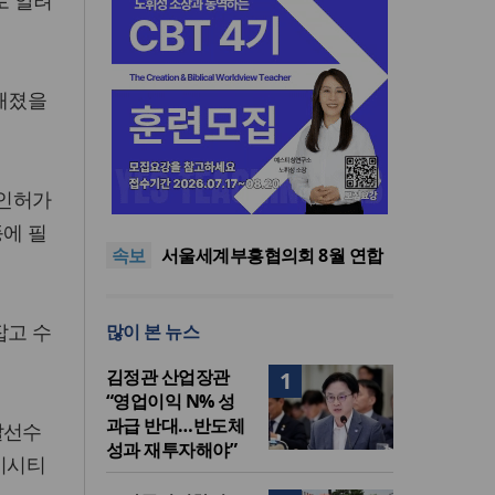
로 알려
전해졌을
“한국 복음의 시작에는 미국보
 인허가
다 먼저 일본이 있었습니다”
“기도로 시작한 스틸 美 대사,
한미동맹의 가교 되어주길”
한기연 “전쟁을 부르는 정책을
등에 필
속보
중단하라”
서울세계부흥협의회 8월 연합
성회 개최
민족복음화운동본부·한국장로
회총연합회, 2027 대성회 위해
“한국 복음의 시작에는 미국보
잡고 수
많이 본 뉴스
협력
다 먼저 일본이 있었습니다”
“기도로 시작한 스틸 美 대사,
한미동맹의 가교 되어주길”
김정관 산업장관
1
“영업이익 N% 성
과급 반대…반도체
알선수
성과 재투자해야”
파이시티