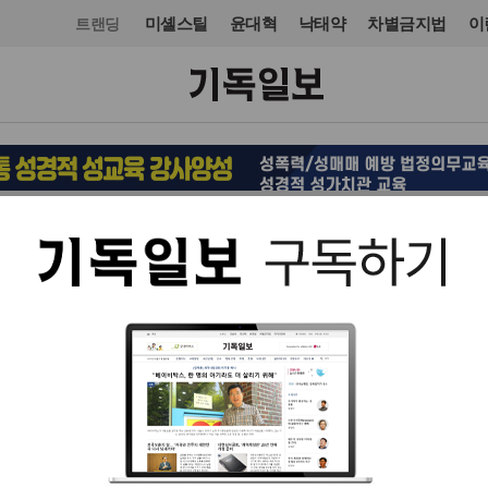
미셸스틸
윤대혁
낙태약
차별금지법
이
트랜딩
사건·사고
사건·사고
입력 2012. 04. 23 18:29