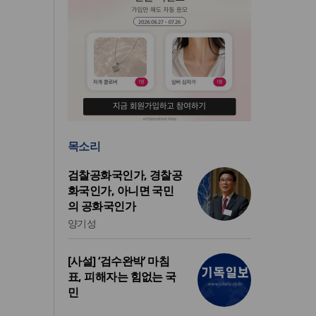
목소리
검찰공화국인가, 경찰공
화국인가, 아니면 국민
의 공화국인가
양기성
[사설] ‘검수완박’ 마침
표, 피해자는 힘없는 국
민