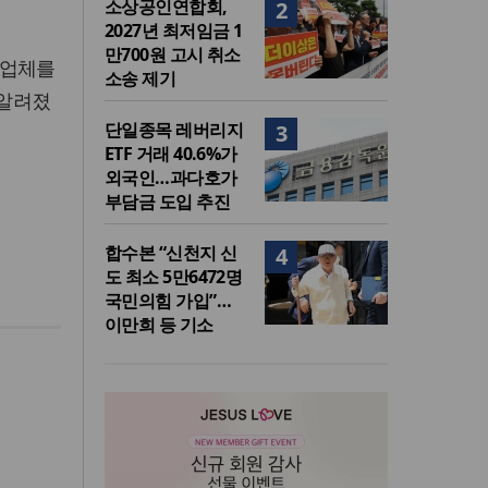
소상공인연합회,
2
2027년 최저임금 1
만700원 고시 취소
설업체를
소송 제기
 알려졌
단일종목 레버리지
3
ETF 거래 40.6%가
외국인…과다호가
부담금 도입 추진
합수본 “신천지 신
4
도 최소 5만6472명
국민의힘 가입”…
이만희 등 기소