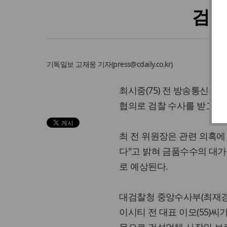
검찰
기독일보
고재웅 기자
(
press@cdaily.co.kr
)
최시중(75) 전 방송통신
협의로 검찰 수사를 받고 있
최 전 위원장은 관련 의혹에
다"고 밝혀 금품수수의 대가
로 예상된다.
대검찰청 중앙수사부(최재경
이시티 전 대표 이모(55)씨