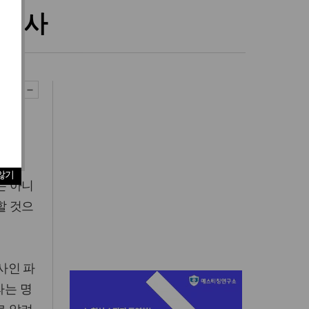
 수사
 받은
않기
는 아니
할 것으
사인 파
라는 명