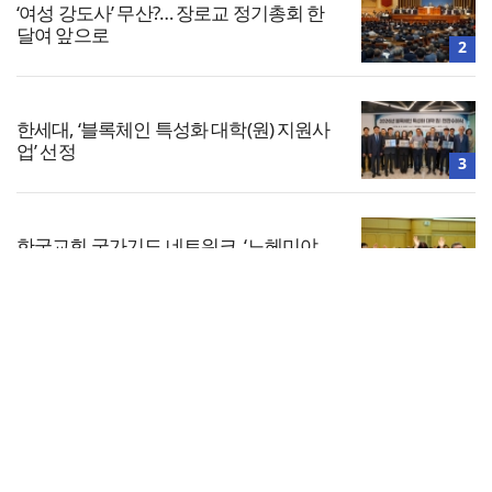
‘여성 강도사’ 무산?… 장로교 정기총회 한
달여 앞으로
2
한세대, ‘블록체인 특성화 대학(원) 지원사
업’ 선정
3
한국교회 국가기도 네트워크, ‘느헤미야
연합기도회’ 시작
4
전체보기
찾으시는교회, 전 세대 목회 강화… ‘다음
세대 넘어 모든 세대로’
교회일반
5
교회
교회언론
회사소개
개인정보처리방침
PC버전