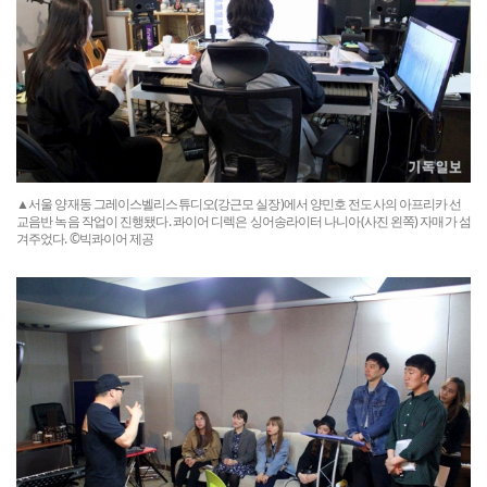
▲서울 양재동 그레이스벨리스튜디오(강근모 실장)에서 양민호 전도사의 아프리카 선
교음반 녹음 작업이 진행됐다. 콰이어 디렉은 싱어송라이터 나니아(사진 왼쪽) 자매가 섬
겨주었다. ©빅콰이어 제공