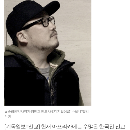
▲순회찬양사역자 양민호 전도사 ©디지털싱글 '바보냐' 앨범
자켓
[기독일보=선교] 현재 아프리카에는 수많은 한국인 선교