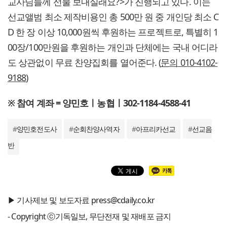
교사님들께 선물 보내실래요?>가 진행되고 있다. 이는
선교앨범 최소 제작비용인 총 500만 원 중 개인당 최소 C
D 한 장 이상 10,000원씩 후원하는 프로젝트로, 특별히 1
00장/100만원을 후원하는 개인과 단체에는 국내 어디라
도 상관없이 무료 찬양집회를 열어준다. (
문의 010-4102-
9188
)
※ 참여 계좌 = 양민호ㅣ농협ㅣ302-1184-4588-41
#
양민호전도사
#
순회찬양사역자
#
아프리카선교
#
선교음
반
▶ 기사제보 및 보도자료 press@cdaily.co.kr
- Copyright ⓒ기독일보, 무단전재 및 재배포 금지