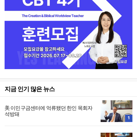
지금 인기 많은 뉴스
美 이민구금센터에 억류됐던 한인 목회자
석방돼
1