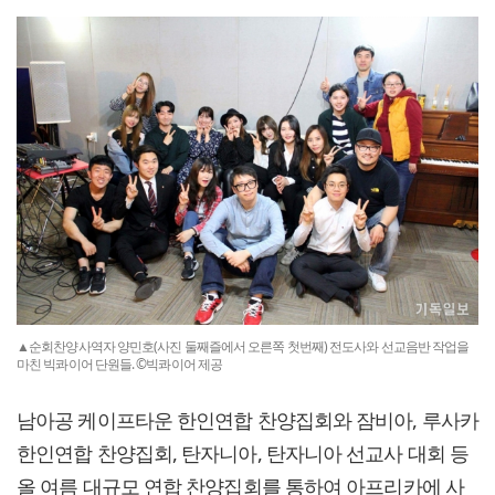
▲순회찬양사역자 양민호(사진 둘째즐에서 오른쪽 첫번째) 전도사와 선교음반 작업을
마친 빅콰이어 단원들. ©빅콰이어 제공
남아공 케이프타운 한인연합 찬양집회와 잠비아, 루사카
한인연합 찬양집회, 탄자니아, 탄자니아 선교사 대회 등
올 여름 대규모 연합 찬양집회를 통하여 아프리카에 사