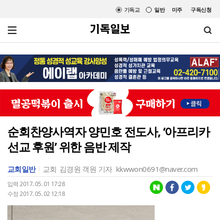
기독교
일반
미주
구독신청
순회찬양사역자 양민호 전도사, ‘아프리카
선교 후원’ 위한 음반 제작
교회일반
교회
김경원 객원 기자
kkwwon0691@naver.com
입력 2017. 05. 01 17:28
수정 2017. 05. 02 12:18