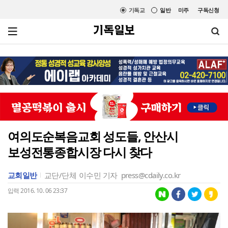
기독교
일반
미주
구독신청
여의도순복음교회 성도들, 안산시
보성전통종합시장 다시 찾다
교회일반
교단/단체
이수민 기자
press@cdaily.co.kr
입력 2016. 10. 06 23:37