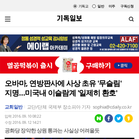
기독교
일반
미주
구독신청
오바마, 연방판사에 사상 초유 '무슬림'
지명…미국내 이슬람계 '일제히 환호'
교회일반
교단/단체
국제부 장소피아 기자
sophia@cdaily.co.kr
입력 2016. 09. 10 08:22
수정 2016. 09. 12 14:21
공화당 장악한 상원 통과는 사실상 어려울듯