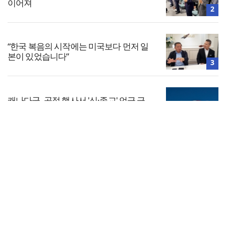
이어져
2
“한국 복음의 시작에는 미국보다 먼저 일
본이 있었습니다”
3
캐나다군, 공적 행사서 '신·종교' 언급 금
지… 교계 거센 반발
4
전체보기
“기도로 시작한 스틸 美 대사, 한미동맹의
가교 되어주길”
교회일반
5
교회
교회언론
회사소개
개인정보처리방침
PC버전
COPYRIGHT © 기독일보 ALL RIGHT RESERVED
인터뷰