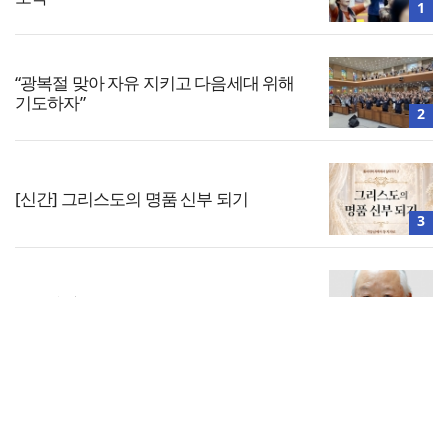
1
“광복절 맞아 자유 지키고 다음세대 위해
기도하자”
2
[신간] 그리스도의 명품 신부 되기
3
공실(空室) 공화국
4
전체보기
8·15 전국통일광장 연합기도회, 대전서 열
린다
교회일반
5