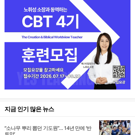
지금 인기 많은 뉴스
“소나무 뿌리 뽑던 기도원”… 14년 만에 ‘반
토막’