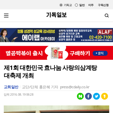
기독교
일반
미주
구독신청
제1회 대한민국 효나눔 사랑의삼계탕
대축제 개최
교회일반
교단/단체
홍은혜 기자
press@cdaily.co.kr
입력 2016. 08. 19 06:28