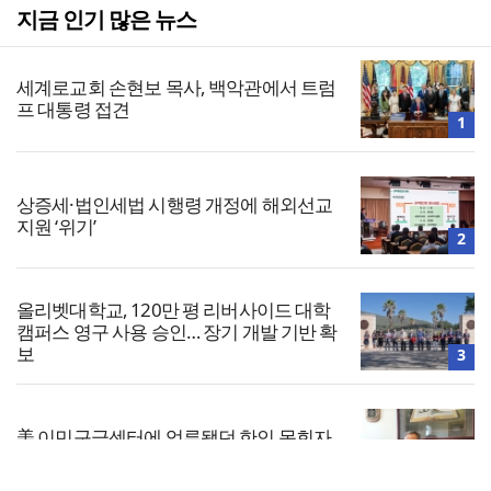
지금 인기 많은 뉴스
세계로교회 손현보 목사, 백악관에서 트럼
프 대통령 접견
1
상증세·법인세법 시행령 개정에 해외선교
지원 ‘위기’
2
올리벳대학교, 120만 평 리버사이드 대학
캠퍼스 영구 사용 승인… 장기 개발 기반 확
보
3
美 이민구금센터에 억류됐던 한인 목회자
석방돼
4