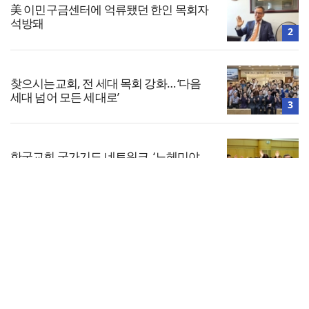
美 이민구금센터에 억류됐던 한인 목회자
석방돼
2
찾으시는교회, 전 세대 목회 강화… ‘다음
세대 넘어 모든 세대로’
3
한국교회 국가기도 네트워크, ‘느헤미야
연합기도회’ 시작
4
전체보기
올리벳대학교, 120만 평 리버사이드 대학
캠퍼스 영구 사용 승인… 장기 개발 기반 확
교회일반
보
5
교회
교회언론
회사소개
개인정보처리방침
PC버전