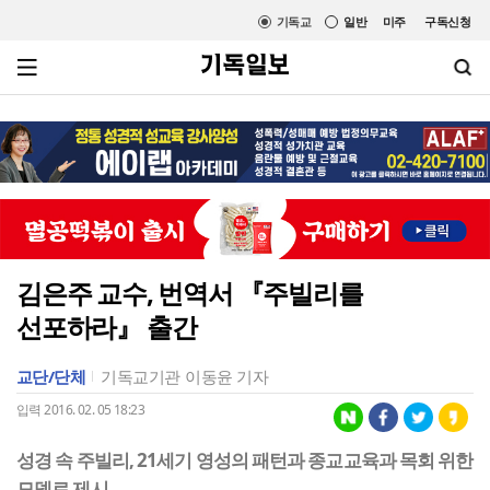
기독교
일반
미주
구독신청
김은주 교수, 번역서 『주빌리를
선포하라』 출간
교단/단체
기독교기관
이동윤 기자
입력 2016. 02. 05 18:23
성경 속 주빌리, 21세기 영성의 패턴과 종교교육과 목회 위한
모델로 제시