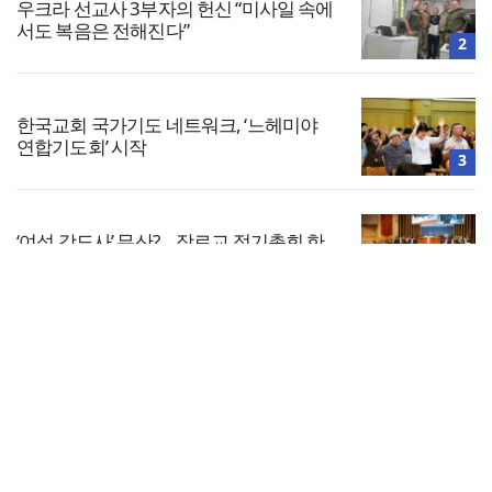
우크라 선교사 3부자의 헌신 “미사일 속에
서도 복음은 전해진다”
2
한국교회 국가기도 네트워크, ‘느헤미야
연합기도회’ 시작
3
‘여성 강도사’ 무산?… 장로교 정기총회 한
달여 앞으로
4
전체보기
찾으시는교회, 전 세대 목회 강화… ‘다음
세대 넘어 모든 세대로’
교회일반
5
교회
교회언론
회사소개
개인정보처리방침
PC버전