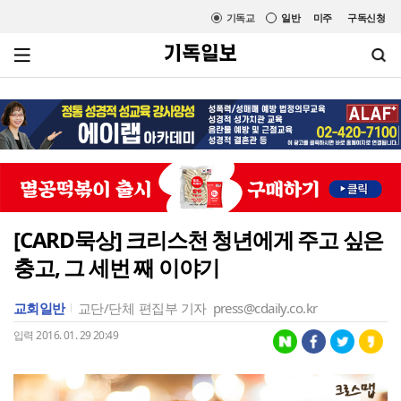
기독교
일반
미주
구독신청
[CARD묵상] 크리스천 청년에게 주고 싶은
충고, 그 세번 째 이야기
교회일반
교단/단체
편집부 기자
press@cdaily.co.kr
입력 2016. 01. 29 20:49