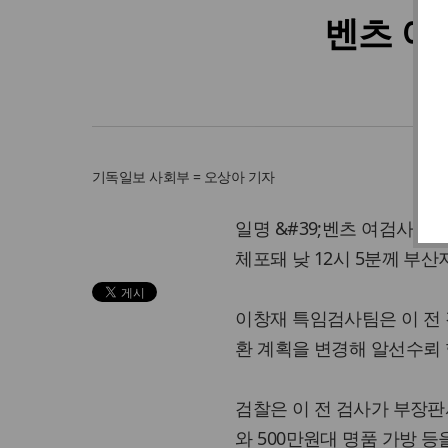
벤츠 여
기독일보
사회부 = 오상아 기자
일명 &#39;벤츠 여검사(36
체포돼 낮 12시 5분께 부
이창재 특임검사팀은 이 전 
환 계획을 변경해 알선수뢰 
검찰은 이 전 검사가 부장판
와 500만원대 명품 가방 