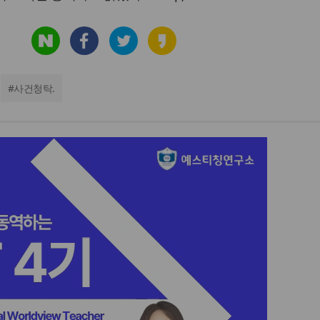
#
사건청탁.