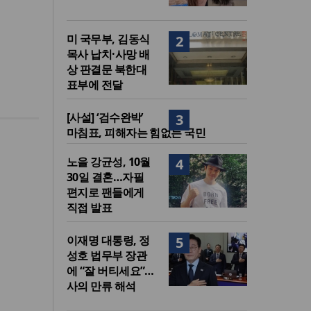
미 국무부, 김동식
2
목사 납치·사망 배
상 판결문 북한대
표부에 전달
[사설] ‘검수완박’
3
마침표, 피해자는 힘없는 국민
노을 강균성, 10월
4
30일 결혼…자필
편지로 팬들에게
직접 발표
이재명 대통령, 정
5
성호 법무부 장관
에 “잘 버티세요”…
사의 만류 해석