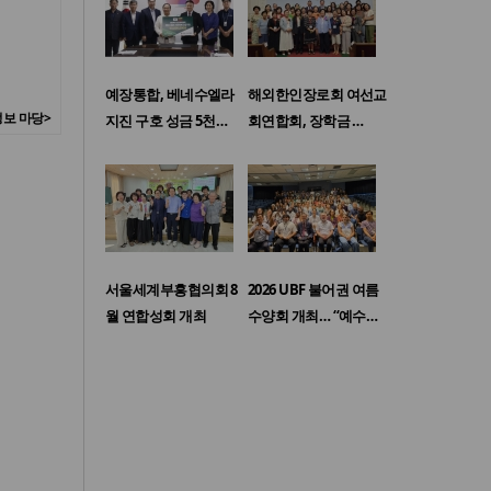
예장통합, 베네수엘라
해외한인장로회 여선교
보 마당>
지진 구호 성금 5천…
회연합회, 장학금 …
서울세계부흥협의회 8
2026 UBF 불어권 여름
월 연합성회 개최
수양회 개최… “예수…