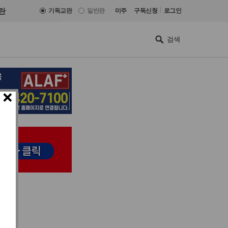
|
란
기독교판
일반판
미주
구독신청
로그인
×