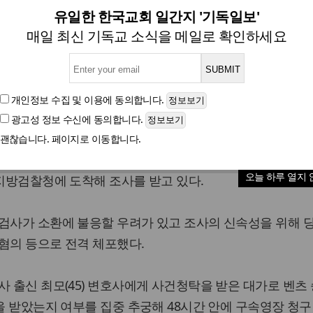
검사 체포, '금품수수 대가성' 
유일한 한국교회 일간지 '기독일보'
매일 최신 기독교 소식을 메일로 확인하세요
사건청탁 대가로 금품수수 여부 집중 추궁키로
개인정보 수집 및 이용
에 동의합니다.
광고성 정보 수신
에 동의합니다.
글자크기
괜찮습니다. 페이지로 이동합니다.
&middot;여)&#39;라 불린 이모 전 검사가 오전 7시 서울 
오늘 하루 열지 
산지방검찰청에 도착해 조사를 받고 있다.
검사가 소환에 불응할 우려가 있고 조사의 신속성을 위해 
혐의 등으로 전격 체포했다.
사 출신 최모(45) 변호사에게 사건청탁을 받은 대가로 벤츠
등을 받았는지 여부를 집중 추궁해 48시간 안에 구속영장 청