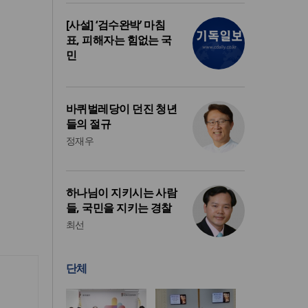
[사설] ‘검수완박’ 마침
표, 피해자는 힘없는 국
민
바퀴벌레당이 던진 청년
들의 절규
정재우
하나님이 지키시는 사람
들, 국민을 지키는 경찰
최선
단체