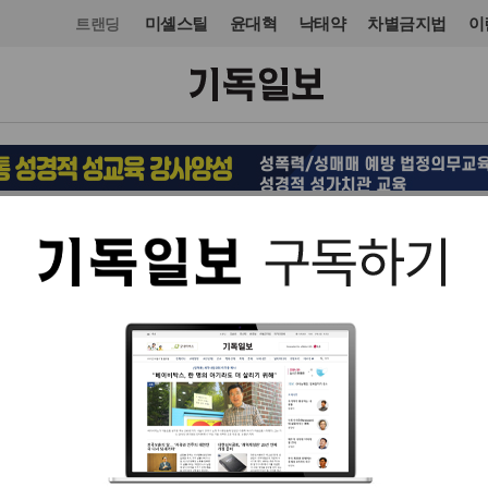
미셸스틸
윤대혁
낙태약
차별금지법
이
트랜딩
사건·사고
사건·사고
입력 2011. 12. 05 13:54