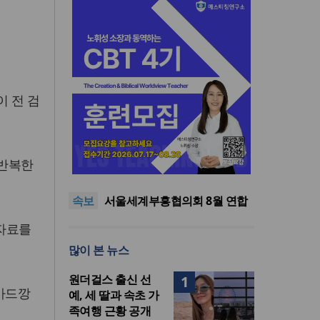
이 전 검
“한국 복음의 시작에는 미국보
 반복한
다 먼저 일본이 있었습니다”
“기도로 시작한 스틸 美 대사,
한미동맹의 가교 되어주길”
한기연 “전쟁을 부르는 정책을
속보
중단하라”
서울세계부흥협의회 8월 연합
성회 개최
민족복음화운동본부·한국장로
련자료를
회총연합회, 2027 대성회 위해
“한국 복음의 시작에는 미국보
많이 본 뉴스
협력
다 먼저 일본이 있었습니다”
“기도로 시작한 스틸 美 대사,
한미동맹의 가교 되어주길”
원더걸스 출신 선
1
카드깡
예, 세 딸과 속초 가
족여행 근황 공개