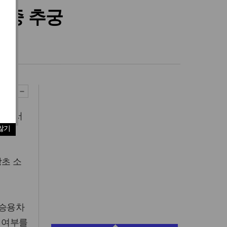
집중 추궁
자택에서
않기
당초 소
 승용차
구 여부를