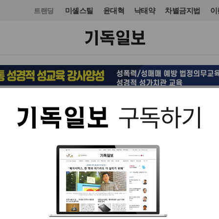
미셸스틸
윤대혁
낙태약
차별금지법
이
트랜딩
국회·정당
국회·정당
입력 2011. 11. 07 00:11