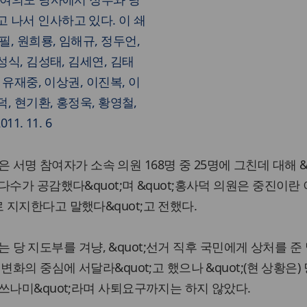
 나서 인사하고 있다. 이 쇄
, 원희룡, 임해규, 정두언,
성식, 김성태, 김세연, 김태
 유재중, 이상권, 이진복, 이
덕, 현기환, 홍정욱, 황영철,
1. 11. 6
원은 서명 참여자가 소속 의원 168명 중 25명에 그친데 대해 &q
다수가 공감했다&quot;며 &quot;홍사덕 의원은 중진이란
지지한다고 말했다&quot;고 전했다.
신파는 당 지도부를 겨냥, &quot;선거 직후 국민에게 상처를 준
화의 중심에 서달라&quot;고 했으나 &quot;(현 상황은)
쓰나미&quot;라며 사퇴요구까지는 하지 않았다.