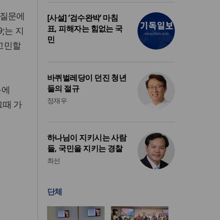
는 질문에
[사설] ‘검수완박’ 마침
표, 피해자는 힘없는 국
;는 지
민
 고민할
바퀴벌레당이 던진 청년
들의 절규
문에
정재우
그때 가
하나님이 지키시는 사람
들, 국민을 지키는 경찰
최선
단체