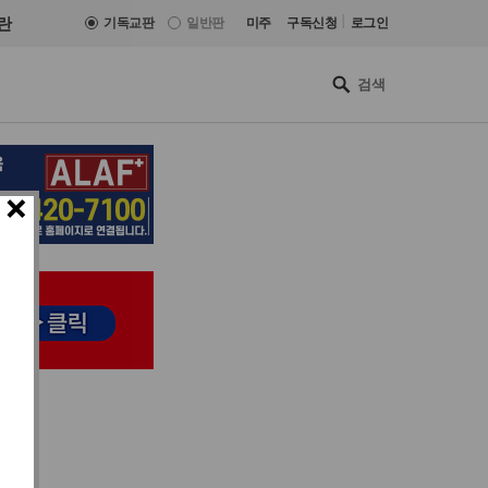
|
란
기독교판
일반판
미주
구독신청
로그인
×