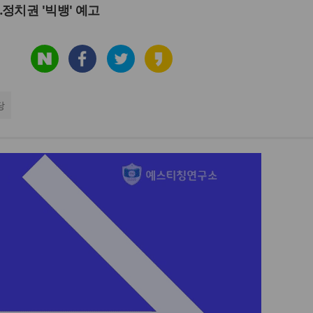
정치권 '빅뱅' 예고
당