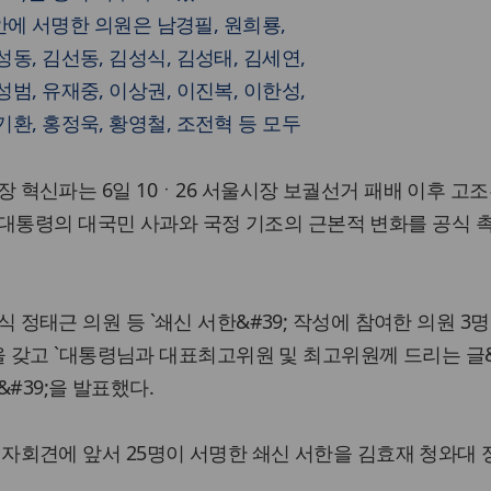
쇄신안에 서명한 의원은 남경필, 원희룡,
성동, 김선동, 김성식, 김성태, 김세연,
성범, 유재중, 이상권, 이진복, 이한성,
기환, 홍정욱, 황영철, 조전혁 등 모두
당 소장 혁신파는 6일 10ㆍ26 서울시장 보궐선거 패배 이후 고
 대통령의 대국민 사과와 국정 기조의 근본적 변화를 공식 
김성식 정태근 의원 등 `쇄신 서한&#39; 작성에 참여한 의원 3
갖고 `대통령님과 대표최고위원 및 최고위원께 드리는 글&#
#39;을 발표했다.
원은 기자회견에 앞서 25명이 서명한 쇄신 서한을 김효재 청와대