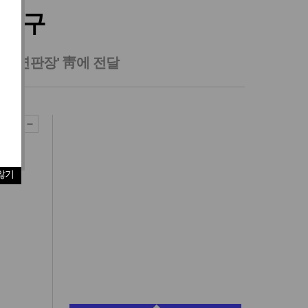
 요구
 연판장' 靑에 전달
않기