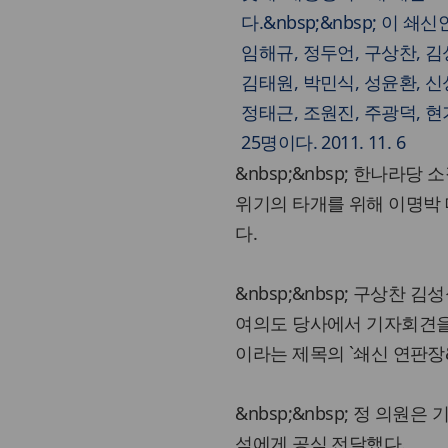
다.&nbsp;&nbsp; 이 
임해규, 정두언, 구상찬, 김
김태원, 박민식, 성윤환, 신
정태근, 조원진, 주광덕, 현
25명이다. 2011. 11. 6
&nbsp;&nbsp; 한나라
위기의 타개를 위해 이명박
다.
&nbsp;&nbsp; 구상찬 
여의도 당사에서 기자회견을 
이라는 제목의 `쇄신 연판장&
&nbsp;&nbsp; 정 의
석에게 공식 전달했다.