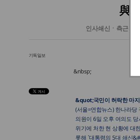
與혁
인사쇄신ㆍ측근비리 
기독일보
&nbsp;
&quot;국민이 허락한 마지
(서울=연합뉴스) 한나라당
의원이 6일 오후 여의도 
위기에 처한 현 상황에 대
롯해 `대통령의 5대 쇄신&#