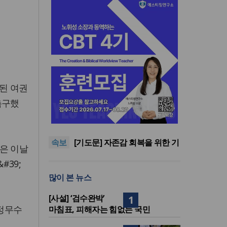
조된 여권
촉구했
횃불트리니티신학대학원대,
ACSI 국제 기독교사 자격 과정
“하나님 앞에서 광복의 은혜 기
신설
억하고 책임 감당해야”
교진추, 2022 개정 통합과학 내
속보
‘후성유전 해석 가능성’ 관련 청
[기도문] 자존감 회복을 위한 기
명은 이날
원
도
김종진 몽골 선교사, 한인세계
39;
선교사회(KWMF) 신임 대표회
횃불트리니티신학대학원대,
많이 본 뉴스
장 취임
ACSI 국제 기독교사 자격 과정
“하나님 앞에서 광복의 은혜 기
신설
억하고 책임 감당해야”
[사설] ‘검수완박’
1
 정무수
마침표, 피해자는 힘없는 국민