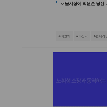
서울시장에 박원순 당선…
#
이명박
#
쇄신파
#
한나라