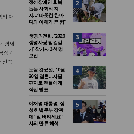
정신장애인 회복
2
돕는 사회적 지
지…“따뜻한 한마
령의 대
디와 이해가 큰 힘”
생명의전화, ‘2026
3
생명사랑 밤길걷
7대 경제
기’ 참가자 3천 명
 국정기
모집
한 신속
노을 강균성, 10월
4
30일 결혼…자필
편지로 팬들에게
직접 발표
이재명 대통령, 정
5
성호 법무부 장관
에 “잘 버티세요”…
사의 만류 해석