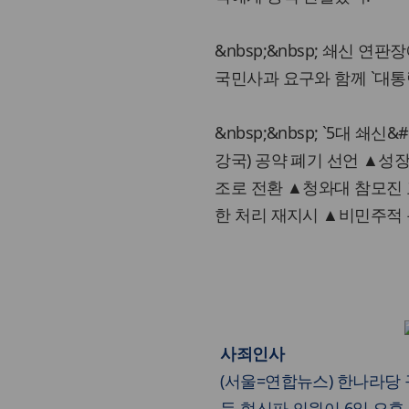
&nbsp;&nbsp; 쇄신 
국민사과 요구와 함께 `대통령
&nbsp;&nbsp; `5대 쇄
강국) 공약 폐기 선언 ▲
조로 전환 ▲청와대 참모진 
한 처리 재지시 ▲비민주적 
사죄인사
(서울=연합뉴스) 한나라당
등 혁신파 의원이 6일 오후