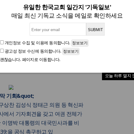
신파, `대통령에 대국민 사과'
유일한 한국교회 일간지 '기독일보'
매일 최신 기독교 소식을 메일로 확인하세요
신속처리ㆍ747공약폐기ㆍ국정기조 전환도;`25명 서명
개인정보 수집 및 이용
에 동의합니다.
광고성 정보 수신
에 동의합니다.
글자크기
괜찮습니다. 페이지로 이동합니다.
오늘 하루 열지 
막 기회&quot;
 구상찬 김성식 정태근 의원 등 혁신파
당사에서 기자회견을 갖고 여권 전체가
한 이명박 대통령의 대국민사과를 비
39;을 공식 촉구하고 있