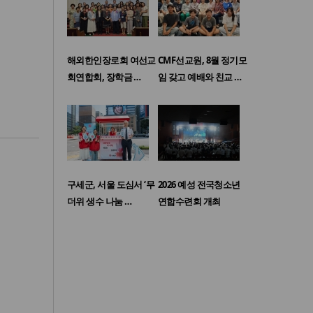
해외한인장로회 여선교
CMF선교원, 8월 정기모
회연합회, 장학금 …
임 갖고 예배와 친교 …
구세군, 서울 도심서 ‘무
2026 예성 전국청소년
더위 생수 나눔 …
연합수련회 개최