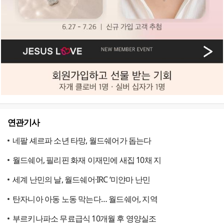
연관기사
네팔 셰르파 소년 타망, 월드쉐어가 돕는다
월드쉐어, 필리핀 화재 이재민에 새집 10채 지
세계 난민의 날, 월드쉐어·IRC ‘미얀마 난민
탄자니아 아동 노동 막는다… 월드쉐어, 지역
부르키나파소 무료급식 10개월 후 영양실조