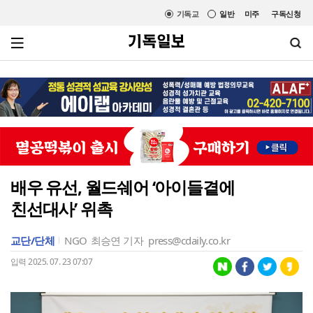
기독교
일반
미주
구독신청
배우 유선, 월드쉐어 ‘아이들곁에
친선대사’ 위촉
교단/단체
NGO
최승연 기자
press@cdaily.co.kr
입력 2025. 07. 23 07:07