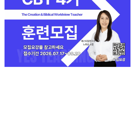
지금 인기 많은 뉴스
전체보기
[독자투고] 폭염 속 90세 노점 할머니 “나
중에 물건 사드릴게요”
교회일반
1
교회