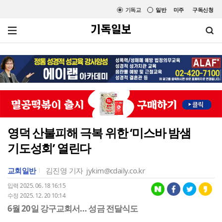
기독교
일반
미주
구독신청
영덕 산불피해 극복 위한 ‘미스바 밤샘
기도성회’ 열린다
교회일반
김진영 기자
jykim@cdaily.co.kr
입력 2025. 06. 18 16:15
수정 2025. 12. 20 10:14
6월 20일 강구교회서… 성금 전달식도