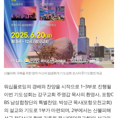
산불피해 극복을 위한 영덕 미스바 밤샘회개 기도성회 포스터 ©기도행전 제공
워십플로잉의 경배와 찬양을 시작으로 1~3부로 진행될
이번 기도성회는 강구교회 주명갑 목사의 환영사, 포항C
BS 남성합창단의 특별찬양, 박성근 목사(포항오천교회)
의 설교와 기도로 1부가 마련되며, 2부에서는 산불피해
성금 전달식과 함께 김주원 목사(영덕읍교회)의 설교와