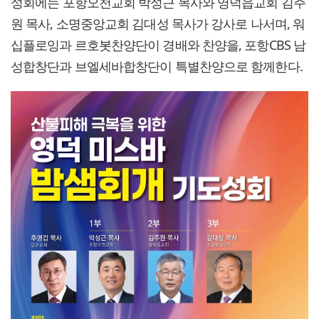
성회에는 포항오천교회 박성근 목사와 영덕읍교회 김주
원 목사, 소명중앙교회 김대성 목사가 강사로 나서며, 워
십플로잉과 르호봇찬양단이 경배와 찬양을, 포항CBS 남
성합창단과 브엘세바합창단이 특별찬양으로 함께한다.