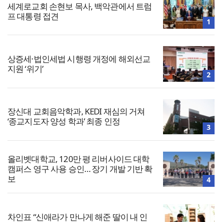
세계로교회 손현보 목사, 백악관에서 트럼
프 대통령 접견
1
상증세·법인세법 시행령 개정에 해외선교
지원 ‘위기’
2
장신대 교회음악학과, KEDI 재심의 거쳐
‘종교지도자 양성 학과’ 최종 인정
3
올리벳대학교, 120만 평 리버사이드 대학
캠퍼스 영구 사용 승인… 장기 개발 기반 확
보
4
차인표 “신애라가 만나게 해준 딸이 내 인