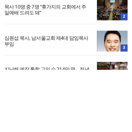
목사 10명 중 7명 “휴가지의 교회에서 주
일예배 드려도 돼”
2
심원섭 목사, 남서울교회 제4대 담임목사
부임
3
지난해 예장 통합 교인 수 214만 명… 전년
대비 5만 명 감소
4
전체보기
총신대, 성소수자 모임 가입 학생에 무기
정학… 법원 “과해”
교회일반
5
교회
교회언론