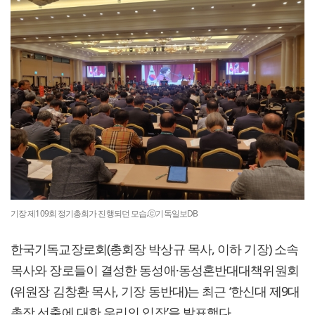
기장 제109회 정기총회가 진행되던 모습.ⓒ기독일보DB
한국기독교장로회(총회장 박상규 목사, 이하 기장) 소속
목사와 장로들이 결성한 동성애·동성혼반대대책위원회
(위원장 김창환 목사, 기장 동반대)는 최근 ‘한신대 제9대
총장 선출에 대한 우리의 입장’을 발표했다.