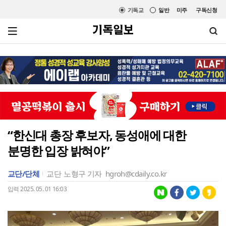
기독교
일반
미주
구독신청
“한신대 총장 후보자, 동성애에 대한
분명한 입장 밝혀야”
교단/단체
교단
노형구 기자
hgroh@cdaily.co.kr
입력 2025. 05. 01 16:03