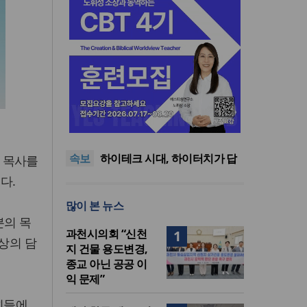
사랑과 공의로 열리는 하나님
나라의 회복 원리
어쿠스틱 피아노 찬송가 시리
즈의 새 앨범 발매
미션파트너스, 퍼스펙티브스
속보
가을학기 개강… “다음세대 선
하이테크 시대, 하이터치가 답
얼 목사를
교자원 발굴”
이다
한국크리스천기자포럼, 2026
다.
년 여름호 발간
사랑과 공의로 열리는 하나님
많이 본 뉴스
나라의 회복 원리
어쿠스틱 피아노 찬송가 시리
분의 목
즈의 새 앨범 발매
과천시의회 “신천
1
이상의 담
지 건물 용도변경,
종교 아닌 공공 이
익 문제”
회들에