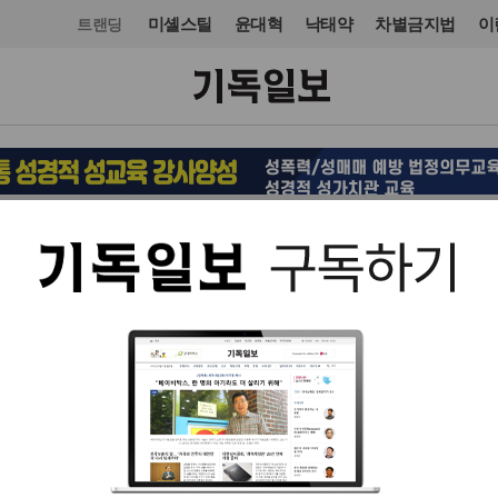
미셸스틸
윤대혁
낙태약
차별금지법
이
트랜딩
국제
미주·중남미
입력 2024. 05. 29 12:23