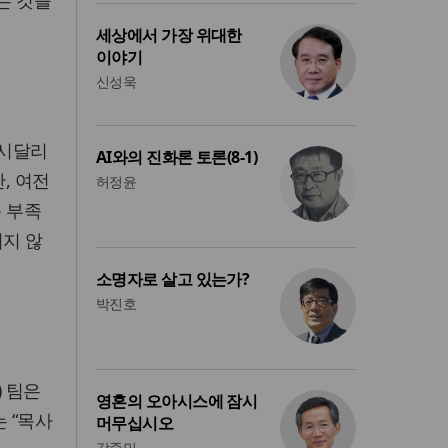
세상에서 가장 위대한
이야기
신성욱
 시달리
AI와의 진화론 토론(8-1)
, 여전
허정윤
음 부족
지지 않
소명자로 살고 있는가?
박진호
) 팀은
영혼의 오아시스에 잠시
 “목사
머무십시오
강준민