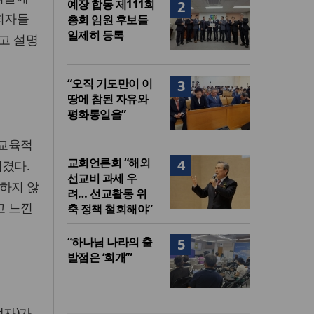
예장 합동 제111회
2
목회자들
총회 임원 후보들
일제히 등록
고 설명
“오직 기도만이 이
3
땅에 참된 자유와
평화통일을”
 교육적
교회언론회 “해외
4
여겼다.
선교비 과세 우
하지 않
려… 선교활동 위
고 느낀
축 정책 철회해야”
“하나님 나라의 출
5
발점은 ‘회개’”
생자)가