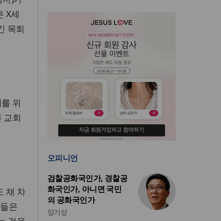
 X세
긴 목회
회를 위
른 교회
오피니언
검찰공화국인가, 경찰공
화국인가, 아니면 국민
 채 차
의 공화국인가
그들은
양기성
는 것을