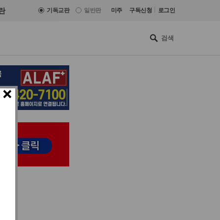
|
란
기독교판
일반판
미주
구독신청
로그인
×