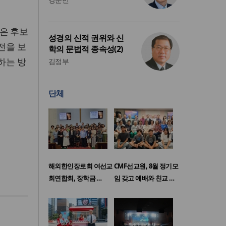
은 후보
성경의 신적 권위와 신
전을 보
학의 문법적 종속성(2)
하는 방
김정부
단체
해외한인장로회 여선교
CMF선교원, 8월 정기모
회연합회, 장학금 …
임 갖고 예배와 친교 …