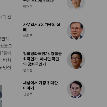
꾸는 오디세우스다
정재우
한국 실
사무엘서 35. 다윗의 실
패
이희우
성관계
 성품으
 “칼과
검찰공화국인가, 경찰공
화국인가, 아니면 국민
의 방향
의 공화국인가
을 명심
양기성
세상에서 가장 위대한
이야기
신성욱