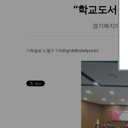
“학교도서관
경기복지재단 주
기독일보
노형구 기자
(
hgroh@cdaily.co.kr
)