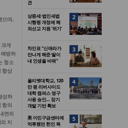
견
상증세·법인세법
2
했으며,
시행령 개정에 해
외선교 지원 ‘위기’
 크게
차인표 “신애라가
3
 예방하
만나게 해준 딸이
내 인생을 바꿔”
는 청소
력 향상
올리벳대학교, 120
4
만 평 리버사이드
대학 캠퍼스 영구
 형성하
사용 승인… 장기
이 항의
개발 기반 확보
 내면의
美 이민구금센터에
5
계의 지
억류됐던 한인 목