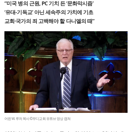
“미국 병의 근원, PC 기치 든 ‘문화막시즘’
‘유대-기독교’ 아닌 세속주의 가치에 기초
교회·국가의 죄 고백해야 할 다니엘의 때”
어윈 W. 루처 목사 ©무디교회 유튜브 영상 캡쳐