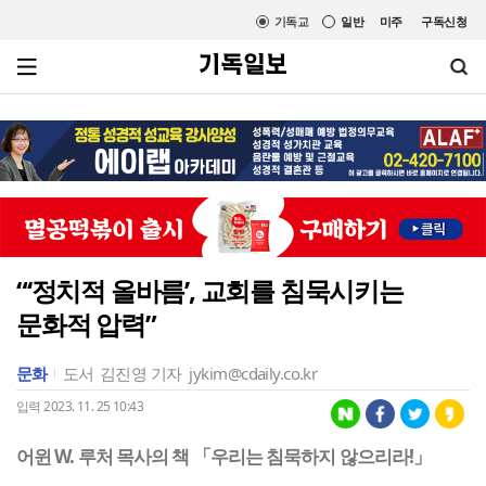
기독교
일반
미주
구독신청
“‘정치적 올바름’, 교회를 침묵시키는
문화적 압력”
문화
도서
김진영 기자
jykim@cdaily.co.kr
입력 2023. 11. 25 10:43
어윈 W. 루처 목사의 책 「우리는 침묵하지 않으리라!」