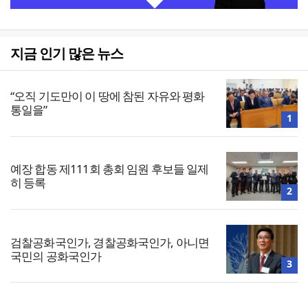
지금 인기 많은 뉴스
“오직 기도만이 이 땅에 참된 자유와 평화
통일을”
1
예장 합동 제111회 총회 임원 후보들 일제
히 등록
2
검찰공화국인가, 경찰공화국인가, 아니면
국민의 공화국인가
3