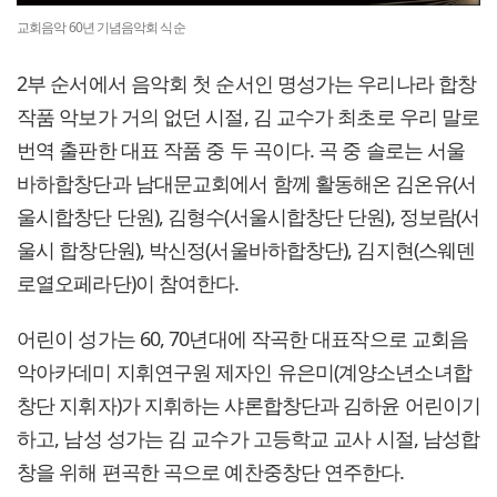
교회음악 60년 기념음악회 식순
2부 순서에서 음악회 첫 순서인 명성가는 우리나라 합창
작품 악보가 거의 없던 시절, 김 교수가 최초로 우리 말로
번역 출판한 대표 작품 중 두 곡이다. 곡 중 솔로는 서울
바하합창단과 남대문교회에서 함께 활동해온 김온유(서
울시합창단 단원), 김형수(서울시합창단 단원), 정보람(서
울시 합창단원), 박신정(서울바하합창단), 김지현(스웨덴
로열오페라단)이 참여한다.
어린이 성가는 60, 70년대에 작곡한 대표작으로 교회음
악아카데미 지휘연구원 제자인 유은미(계양소년소녀합
창단 지휘자)가 지휘하는 샤론합창단과 김하윤 어린이기
하고, 남성 성가는 김 교수가 고등학교 교사 시절, 남성합
창을 위해 편곡한 곡으로 예찬중창단 연주한다.