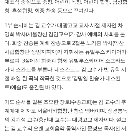
대표작 중심으로 중창, 어린이 독창, 어린이 합창, 남성합
창, 혼성합창, 회중 찬송 등으로 꾸며진다.
1부 순서에는 김 교수가 대광고교 교사 시절 제자인 차
영회 박사(서울장신 겸임교수)가 감사 예배의 사회를 본
다. 회중 찬송은 예배 찬송으로 2절은 노기환 박사(익산
시립합창단 상임지휘자)가 지휘하는 유빌루스 콰이어가
부르며, 3절에선 회중과 함께 유빌루스콰이어 소프라노
가 데스칸트를 부른다. 데스칸트는 김 교수가 빈 유학 시
절 매일 한 곡씩 작곡한 것으로 ‘김명엽 찬송가 데스칸
트’(예솔)도 출간된 바 있다.
기도 순서를 맡은 조요한 장로(수송교회)는 김 교수의 추
계예대 제자로 서울바하합창단 창립 멤버이며, 성경봉독
의 강기성 교수(총신대 교수)는 대광고교 제자이다. 설교
는 김 교수의 오랜 교회음악 동역자인 문성모 목사(전 서