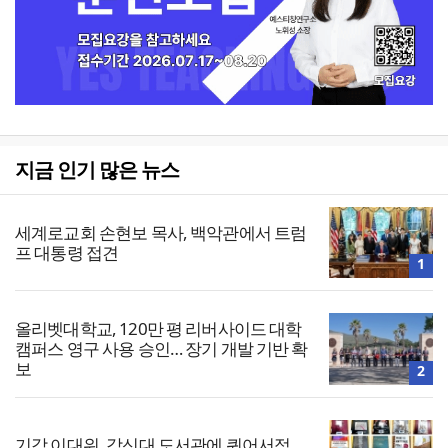
지금 인기 많은 뉴스
세계로교회 손현보 목사, 백악관에서 트럼
프 대통령 접견
1
올리벳대학교, 120만 평 리버사이드 대학
캠퍼스 영구 사용 승인… 장기 개발 기반 확
보
2
기감 이대위, 감신대 도서관에 퀴어서적