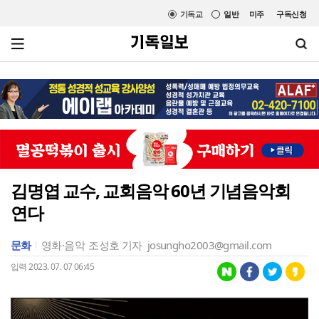
기독교
일반
미주
구독신청
김명엽 교수, 교회음악 60년 기념음악회
연다
문화
영화·음악
조성호 기자
josungho2003@gmail.com
입력 2023. 07. 07 06:45