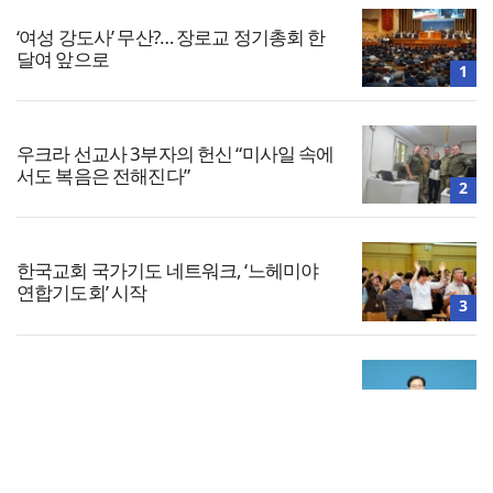
‘여성 강도사’ 무산?… 장로교 정기총회 한
달여 앞으로
1
우크라 선교사 3부자의 헌신 “미사일 속에
서도 복음은 전해진다”
2
한국교회 국가기도 네트워크, ‘느헤미야
연합기도회’ 시작
3
대한민국 경찰을 품는 기도와 선교의 현장
4
전체보기