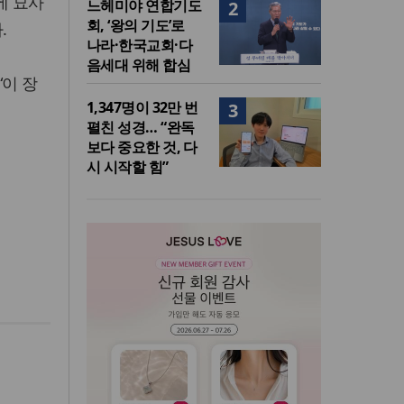
에 묘사
느헤미야 연합기도
2
회, ‘왕의 기도’로
.
나라·한국교회·다
음세대 위해 합심
“이 장
1,347명이 32만 번
3
펼친 성경… “완독
보다 중요한 것, 다
시 시작할 힘”