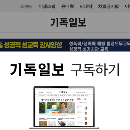
미셸스틸
윤대혁
낙태약
차별금지법
이
트랜딩
국제
중동·아프리카
입력 2022. 12. 16 18:20