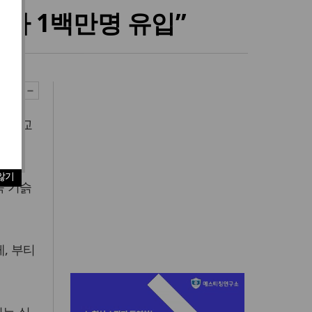
례자 1백만명 유입”
 기독교
않기
쪽 기슭
, 부티