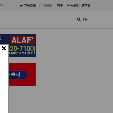
|
란
기독교판
일반판
미주
구독신청
로그인
×