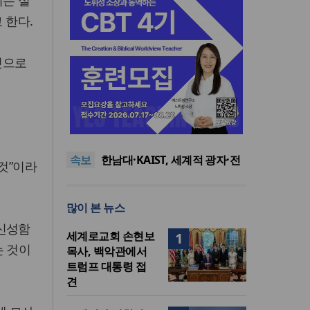
지는 실
 한다.
것으로
느헤미야 연합기도회, ‘왕의 기
도’로 나라·한국교회·다음세대
세기총 “자유를 지키며 하나 된
위해 합심
희망의 미래를 향하여”
한동대 RISE사업단, 포항 죽도
속보
시장 담은 로컬 매거진 ‘포항집’
한남대·KAIST, 세계적 광자·전
것”이라
발간
자기학 국제학술대회 ‘PIERS’
세계기독교 변화 속 한국 선교
대전 유치
신학의 방향은?
느헤미야 연합기도회, ‘왕의 기
많이 본 뉴스
도’로 나라·한국교회·다음세대
세기총 “자유를 지키며 하나 된
위해 합심
희망의 미래를 향하여”
 신성함
세계로교회 손현보
1
는 것이
목사, 백악관에서
트럼프 대통령 접
견