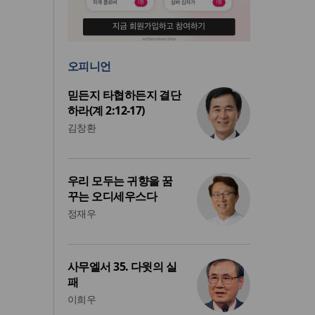
오피니언
믿든지 타협하든지 결단
하라(계 2:12-17)
김창환
우리 모두는 귀향을 꿈
꾸는 오디세우스다
정재우
사무엘서 35. 다윗의 실
패
이희우