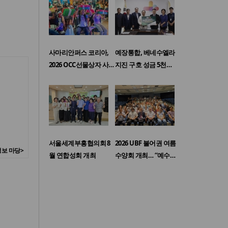
사마리안퍼스 코리아,
예장통합, 베네수엘라
2026 OCC선물상자 사…
지진 구호 성금 5천…
서울세계부흥협의회 8
2026 UBF 불어권 여름
보 마당>
월 연합성회 개최
수양회 개최… “예수…