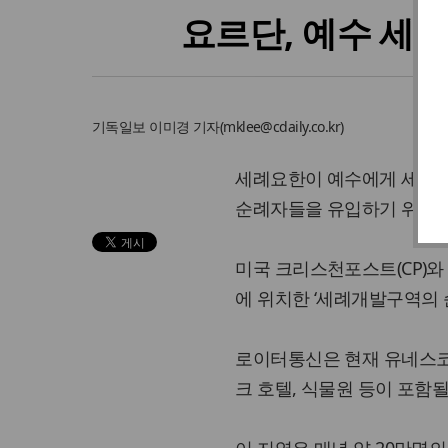
요르단, 예수 세례
기독일보
이미경 기자
(
mklee@cdaily.co.kr
)
세례요한이 예수에게 세례를
순례자들을 유입하기 위한 
미국 크리스천포스트(CP)와
에 위치한 ‘세례개발구역의 
로이터통신은 현재 유네스코
크 호텔, 식물원 등이 포함될