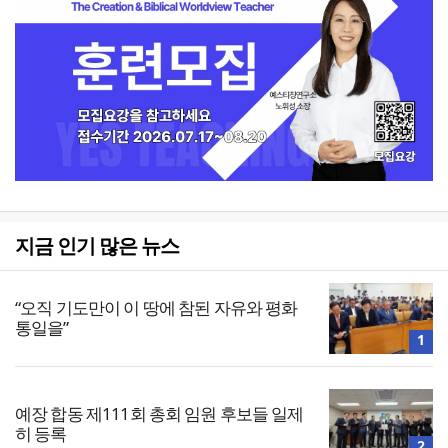
지금 인기 많은 뉴스
“오직 기도만이 이 땅에 참된 자유와 평화
통일을”
1
예장 합동 제111회 총회 임원 후보들 일제
히 등록
2