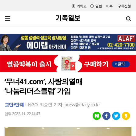
기독교
일반
미주
구독신청
‘무너41.com’, 사랑의열매
‘나눔리더스클럽’ 가입
교단/단체
NGO
최승연 기자
press@cdaily.co.kr
입력 2022. 11. 22 14:47