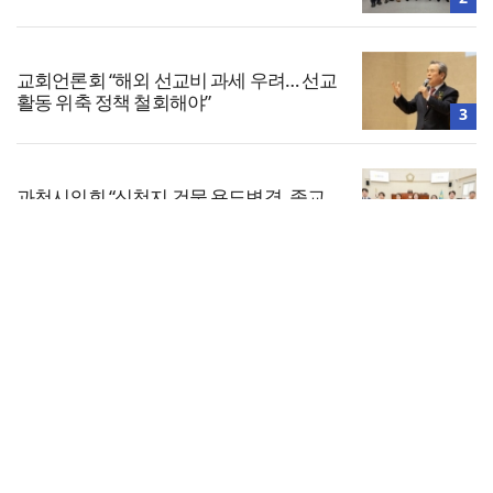
교회언론회 “해외 선교비 과세 우려… 선교
활동 위축 정책 철회해야”
3
과천시의회 “신천지 건물 용도변경, 종교
아닌 공공 이익 문제”
4
전체보기
검찰공화국인가, 경찰공화국인가, 아니면
국민의 공화국인가
교회일반
5
교회
교회언론
회사소개
개인정보처리방침
PC버전
COPYRIGHT © 기독일보 ALL RIGHT RESERVED
인터뷰