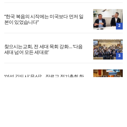
“한국 복음의 시작에는 미국보다 먼저 일
본이 있었습니다”
2
찾으시는교회, 전 세대 목회 강화… ‘다음
세대 넘어 모든 세대로’
3
‘여성 강도사’ 무산?… 장로교 정기총회 한
달여 앞으로
4
전체보기
[안보칼럼 64] 러일전쟁과 한일의정서
교회일반
5
교회