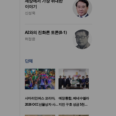
세상에서 가장 위대한
이야기
신성욱
AI와의 진화론 토론(8-1)
허정윤
단체
사마리안퍼스 코리아,
예장통합, 베네수엘라
2026 OCC선물상자 사…
지진 구호 성금 5천…