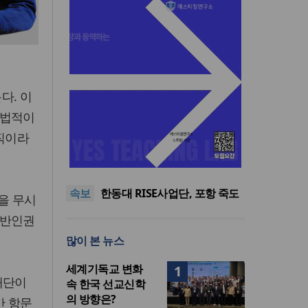
다. 이
불법적이
정직이라
세계기독교 변화 속 한국 선교
신학의 방향은?
대전 시민·학부모단체, ‘성평등
복지국’ 조직개편안 철회 촉구
세기총 “자유를 지키며 하나 된
속보
희망의 미래를 향하여”
한동대 RISE사업단, 포항 죽도
을 무시
시장 담은 로컬 매거진 ‘포항집’
한남대·KAIST, 세계적 광자·전
 반인권
발간
자기학 국제학술대회 ‘PIERS’
세계기독교 변화 속 한국 선교
많이 본 뉴스
대전 유치
신학의 방향은?
대전 시민·학부모단체, ‘성평등
복지국’ 조직개편안 철회 촉구
세계기독교 변화
1
재단이
속 한국 선교신학
의 방향은?
간 항문