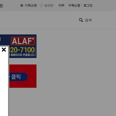
|
란
기독교판
일반판
미주
구독신청
로그인
×