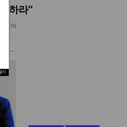
철회하라”
명 받아
않기