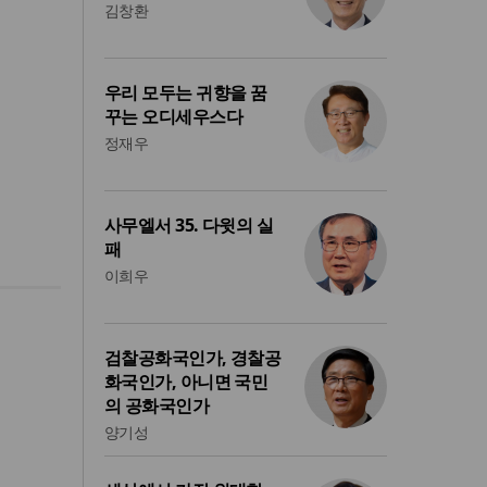
김창환
우리 모두는 귀향을 꿈
꾸는 오디세우스다
정재우
사무엘서 35. 다윗의 실
패
이희우
검찰공화국인가, 경찰공
화국인가, 아니면 국민
의 공화국인가
양기성