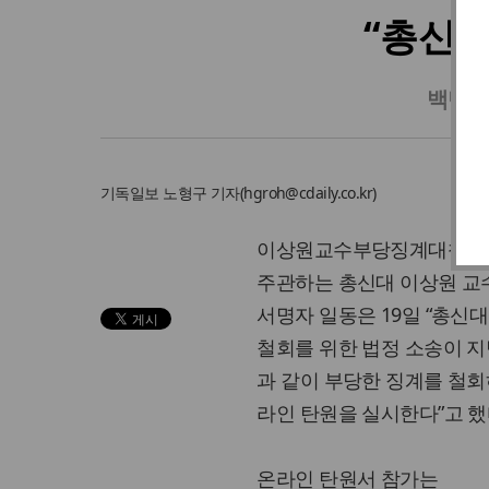
“총신대
백만기
기독일보
노형구 기자
(
hgroh@cdaily.co.kr
)
이상원교수부당징계대책회의
주관하는 총신대 이상원 교수
서명자 일동은 19일 “총신
철회를 위한 법정 소송이 지난
과 같이 부당한 징계를 철
라인 탄원을 실시한다”고 했
온라인 탄원서 참가는