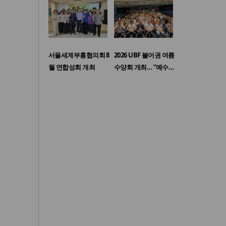
서울세계부흥협의회 8
2026 UBF 불어권 여름
월 연합성회 개최
수양회 개최… “예수…