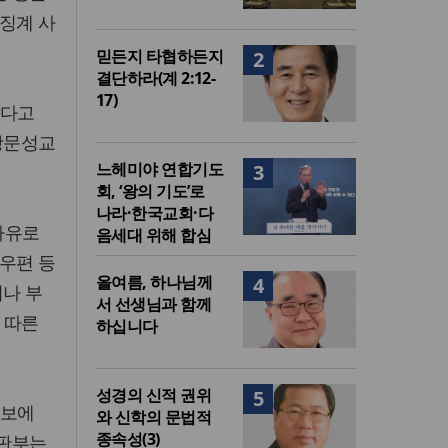
징계 사
믿든지 타협하든지
2
결단하라(계 2:12-
17)
없다고
 항문성교
느헤미야 연합기도
3
회, ‘왕의 기도’로
나라·한국교회·다
사유로
음세대 위해 합심
우편 등
올여름, 하나님께
4
거나 부
서 선생님과 함께
 따른
하십니다
성경의 신적 권위
5
자보에
와 신학의 문법적
종속성(3)
재판부는