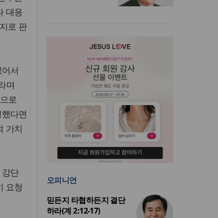
나 대응
지로 판
있어서
이라며
롱으로
행했다면
적 가치
 강단
오피니언
히 요청
믿든지 타협하든지 결단
하라(계 2:12-17)