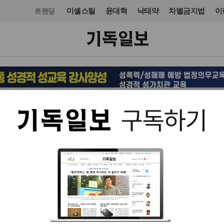
미셸스틸
윤대혁
낙태약
차별금지법
이
트랜딩
교회일반
교회
입력 2022. 09. 19 15:10