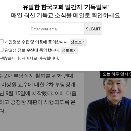
 이상원 교수 2차 부당징계 
유일한 한국교회 일간지 '기독일보'
매일 최신 기독교 소식을 메일로 확인하세요
도서명 인권윤리포럼 등, 19일부터 온라인 탄원서 서
개인정보 수집 및 이용
에 동의합니다.
광고성 정보 수신
에 동의합니다.
글자크기
괜찮습니다. 페이지로 이동합니다.
, 백만기도서명 인권윤리포럼이
오늘 하루 열지 
 2차 부당징계 철회를 위한 연대
대 이상원 교수에 대한 2차 부당징계
 9월 15일에 시작됐다. 이에 다음
회하고 공정한 재판이 시행되도록 온
다.