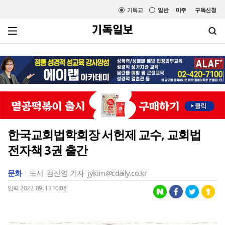
기독교
일반
미주
구독신청
한국교회법학회장 서헌제 교수, 교회법
전자책 3권 출간
문화
도서
김진영 기자
jykim@cdaily.co.kr
입력 2022. 09. 13 10:08