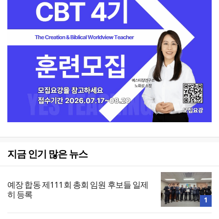
지금 인기 많은 뉴스
예장 합동 제111회 총회 임원 후보들 일제
히 등록
1