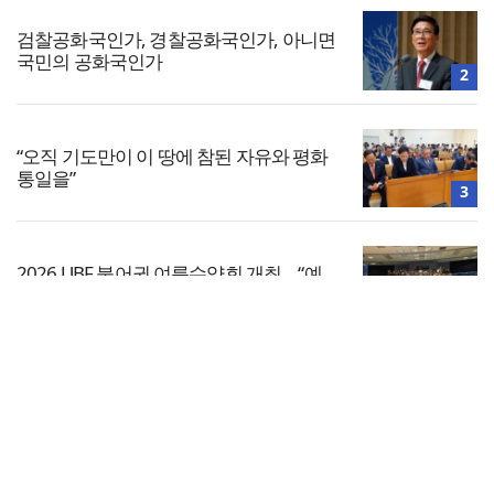
검찰공화국인가, 경찰공화국인가, 아니면
국민의 공화국인가
2
“오직 기도만이 이 땅에 참된 자유와 평화
통일을”
3
2026 UBF 불어권 여름수양회 개최… “예
수님이 답이다”
4
전체보기
[기도문] 자존감 회복을 위한 기도
교회일반
5
교회