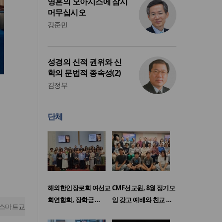
영혼의 오아시스에 잠시
머무십시오
강준민
성경의 신적 권위와 신
학의 문법적 종속성(2)
김정부
단체
해외한인장로회 여선교
CMF선교원, 8월 정기모
회연합회, 장학금 …
임 갖고 예배와 친교 …
스마트교