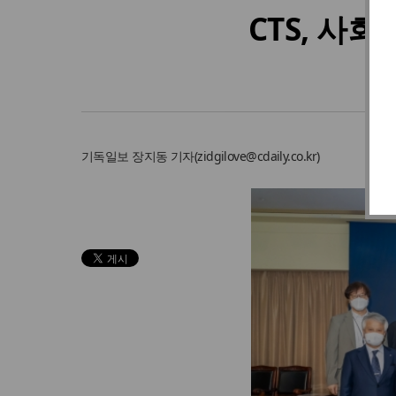
CTS, 사
기독일보
장지동 기자
(
zidgilove@cdaily.co.kr
)