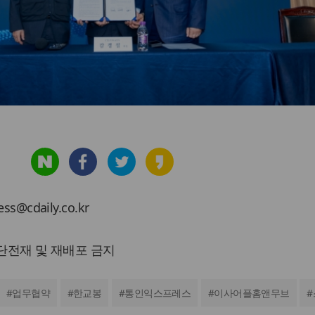
cdaily.co.kr
 무단전재 및 재배포 금지
#
업무협약
#
한교봉
#
통인익스프레스
#
이사어플홈앤무브
#