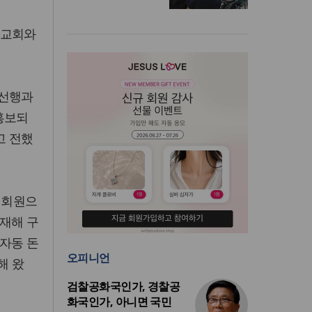
국교회와
 선행과
홍보되
고 전했
 회원으
재해 구
자동 돈
오피니언
해 왔
검찰공화국인가, 경찰공
화국인가, 아니면 국민