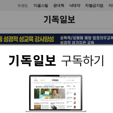
미셸스틸
윤대혁
낙태약
차별금지법
이
트랜딩
교단/단체
입력 2022. 09. 01 17:29