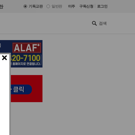
|
란
기독교판
일반판
미주
구독신청
로그인
×