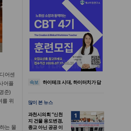
사랑과 공의로 열리는 하나님
나라의 회복 원리
어쿠스틱 피아노 찬송가 시리
미디어센
즈의 새 앨범 발매
미션파트너스, 퍼스펙티브스
속보
가을학기 개강… “다음세대 선
하이테크 시대, 하이터치가 답
이사어플
교자원 발굴”
이다
한국크리스천기자포럼, 2026
명준)
년 여름호 발간
사랑과 공의로 열리는 하나님
여를 위
많이 본 뉴스
나라의 회복 원리
어쿠스틱 피아노 찬송가 시리
즈의 새 앨범 발매
과천시의회 “신천
1
지 건물 용도변경,
하는 물
종교 아닌 공공 이