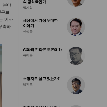
의 공화국인가
사 분야
양기성
앤무브
 ‘이사
세상에서 가장 위대한
이야기
 구축하
신성욱
AI와의 진화론 토론(8-1)
허정윤
소명자로 살고 있는가?
박진호