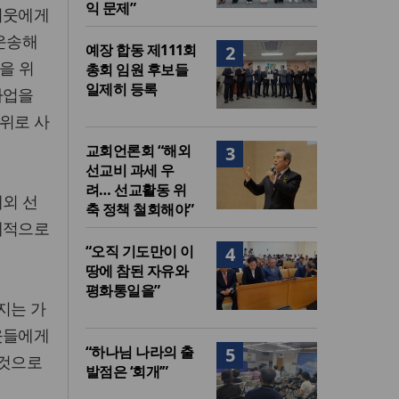
익 문제”
이웃에게
운송해
예장 합동 제111회
2
을 위
총회 임원 후보들
일제히 등록
사업을
위로 사
교회언론회 “해외
3
선교비 과세 우
려… 선교활동 위
해외 선
축 정책 철회해야”
체적으로
“오직 기도만이 이
4
땅에 참된 자유와
평화통일을”
지는 가
웃들에게
“하나님 나라의 출
5
 것으로
발점은 ‘회개’”