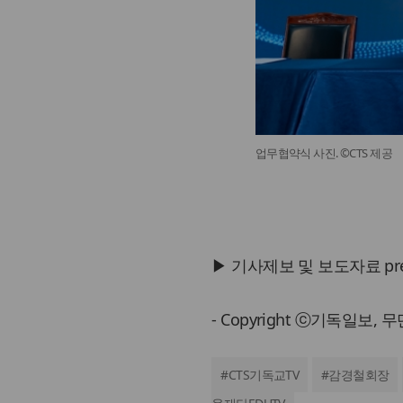
업무협약식 사진. ©CTS 제공
▶ 기사제보 및 보도자료 press@
- Copyright ⓒ기독일보,
#
CTS기독교TV
#
감경철회장