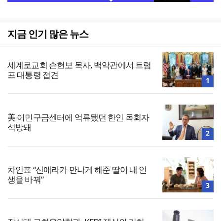
지금 인기 많은 뉴스
세계로교회 손현보 목사, 백악관에서 트럼
프 대통령 접견
1
美 이민구금센터에 억류됐던 한인 목회자
석방돼
2
차인표 “신애라가 만나게 해준 딸이 내 인
생을 바꿔”
3