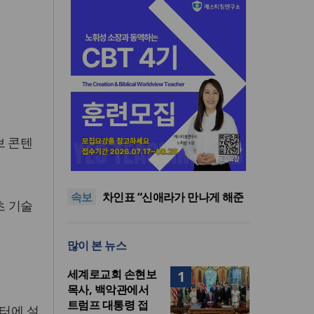
브 콘텐
올리벳대학교, 120만 평 리버사
이드 대학 캠퍼스 영구 사용 승
세계로교회 손현보 목사, 백악
인… 장기 개발 기반 확보
관에서 트럼프 대통령 접견
한인세계선교사회(KWMF) 대
속보
표회장 이·취임식 열려
차인표 “신애라가 만나게 해준
츠 기술
딸이 내 인생을 바꿔”
상증세·법인세법 시행령 개정
에 해외선교 지원 ‘위기’
올리벳대학교, 120만 평 리버사
많이 본 뉴스
이드 대학 캠퍼스 영구 사용 승
세계로교회 손현보 목사, 백악
인… 장기 개발 기반 확보
관에서 트럼프 대통령 접견
세계로교회 손현보
1
목사, 백악관에서
트럼프 대통령 접
터에 설