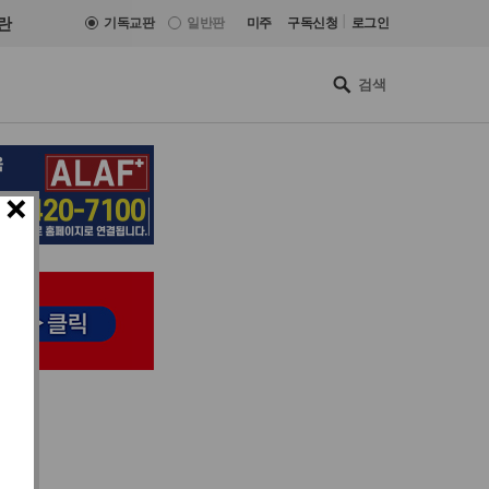
|
란
기독교판
일반판
미주
구독신청
로그인
×