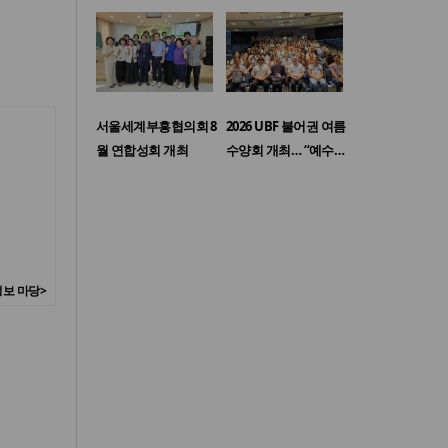
서울세계부흥협의회 8
2026 UBF 불어권 여름
월 연합성회 개최
수양회 개최… “예수…
보 마당>