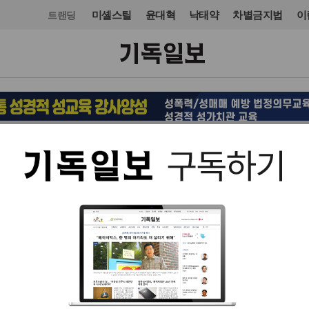
미셸스틸
윤대혁
낙태약
차별금지법
이
트랜딩
사회
복지·인권
입력 2021. 08. 25 11:22