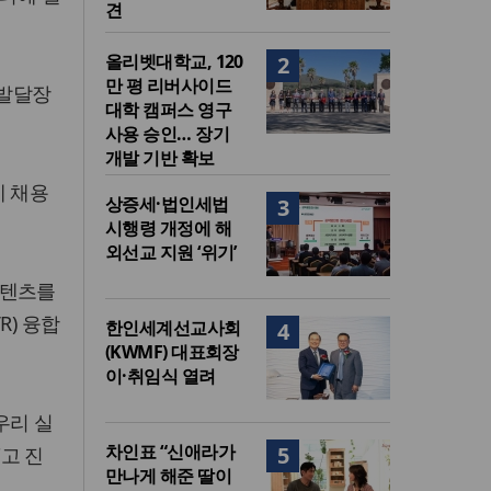
견
올리벳대학교, 120
2
만 평 리버사이드
 발달장
대학 캠퍼스 영구
사용 승인… 장기
개발 기반 확보
에 채용
상증세·법인세법
3
시행령 개정에 해
외선교 지원 ‘위기’
콘텐츠를
R) 융합
한인세계선교사회
4
(KWMF) 대표회장
이·취임식 열려
우리 실
차인표 “신애라가
5
고 진
만나게 해준 딸이