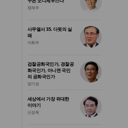
꾸는 오디세우스다
정재우
사무엘서 35. 다윗의 실
패
이희우
검찰공화국인가, 경찰공
화국인가, 아니면 국민
의 공화국인가
양기성
세상에서 가장 위대한
이야기
신성욱