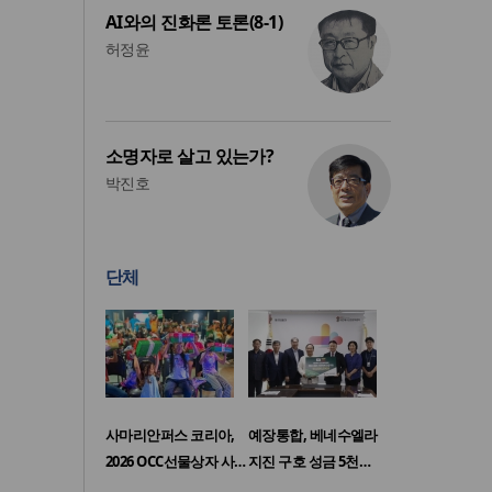
AI와의 진화론 토론(8-1)
허정윤
소명자로 살고 있는가?
박진호
단체
사마리안퍼스 코리아,
예장통합, 베네수엘라
2026 OCC선물상자 사…
지진 구호 성금 5천…