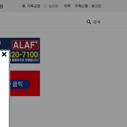
|
란
기독교판
일반판
미주
구독신청
로그인
×