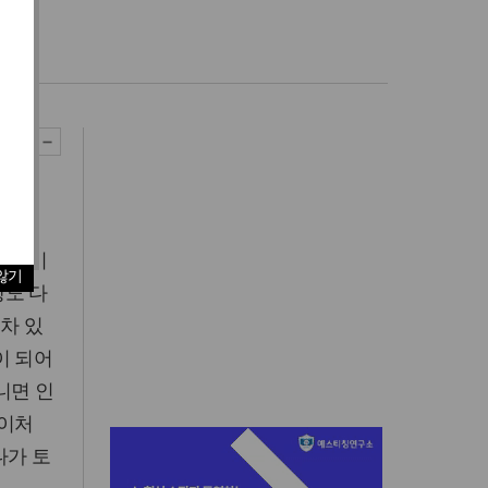
. 코비
않기
도 다
차 있
이 되어
니면 인
네이처
나가 토