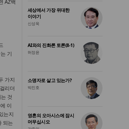
면 AZ백
세상에서 가장 위대한
이야기
신성욱
드
AI와의 진화론 토론(8-1)
허정윤
맞는 기
두 가지
소명자로 살고 있는가?
 걸리더
박진호
되는 것
%에 이
 있는지
영혼의 오아시스에 잠시
머무십시오
가 되는
강준민