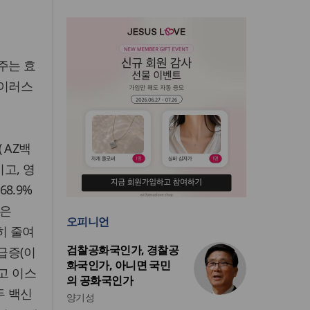
주는 효
바이러스
 AZ백
고, 영
8.9%
율은
오피니언
히 줄여
검찰공화국인가, 경찰공
급증(이
화국인가, 아니면 국민
하고 이스
의 공화국인가
두 백신
양기성