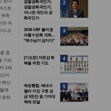
 있다.
검찰공화국인가,
2
경찰공화국인가,
 아스트
아니면 국민의 공
 부족
화국인가
하의 여
2026 UBF 불어권
3
모더나)
여름수양회 개최…
“예수님이 답이다”
종 중
[기도문] 자존감 회
4
을 기피
복을 위한 기도
히 2세
백신이
만 백신
예장통합, 베네수
5
이들에
엘라 지진 구호 성
금 5천만 원 기아대
지 못하
책에 전달