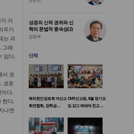
라가 거
성경의 신적 권위와 신
거리두기
학의 문법적 종속성(2)
김정부
제는 과
. 그래
단체
 있다.
에서 코
. 코로
것이다.
해외한인장로회 여선교
CMF선교원, 8월 정기모
 한다.
회연합회, 장학금 …
임 갖고 예배와 친교 …
 지나면