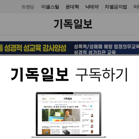
미셸스틸
윤대혁
낙태약
차별금지법
이
트랜딩
오피니언·칼럼
칼럼
입력 2021. 08. 04 10:24