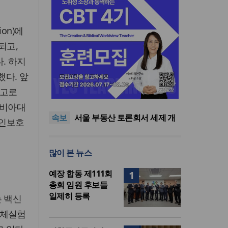
tion)에
되고,
. 하지
다. 앞
교진추, 2022 개정 통합과학 내
참고로
‘후성유전 해석 가능성’ 관련 청
단일종목 레버리지 ETF 거래
원
40.6%가 외국인…과다호가부
김정관 산업장관 “영업이익
럼비아대
속보
담금 도입 추진
N% 성과급 반대…반도체 성과
서울 부동산 토론회서 세제 개
개인보호
재투자해야”
편 우려…“전월세 매물 줄고 주
“하나님 앞에서 광복의 은혜 기
거 불안 커져”
억하고 책임 감당해야”
교진추, 2022 개정 통합과학 내
많이 본 뉴스
‘후성유전 해석 가능성’ 관련 청
단일종목 레버리지 ETF 거래
원
40.6%가 외국인…과다호가부
예장 합동 제111회
1
담금 도입 추진
총회 임원 후보들
일제히 등록
는 백신
인체실험