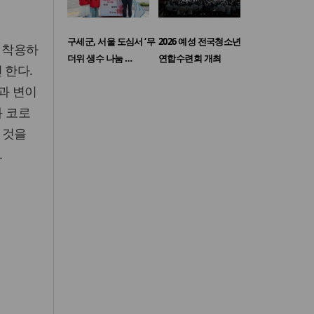
구세군, 서울 도심서 ‘무
2026 예성 전국청소년
속 착용하
더위 생수 나눔 …
연합수련회 개최
 한다.
과 변이
와 코로
 것을
.