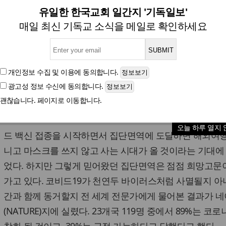
코로나19를 극복하기 위해
유일한 한국교회 일간지 '기독일보'
매일 최신 기독교 소식을 메일로 확인하세요
글자크기
개인정보 수집 및 이용
에 동의합니다.
광고성 정보 수신
에 동의합니다.
나야 한다
괜찮습니다. 페이지로 이동합니다.
코비드19(COVID19)와 동거한 지 1년 8개월이 지나고 있다
오늘 하루 열지 
드 백신 접종을 시작하면서 집단면역에 도달하면 해외여행
니고 마스크를 쓰지 않고 사는 시대가 올 것이라는 기대에 
었다. 하지만 그렇게 믿어왔던 집단면역은 점점 희망고문
가고 있다. 코비드19가 천연두 바이러스처럼 사멸될지 아
간과 함께 동거할지 전 세계 전문가에게 물어본 결과가 
(NATURE)지에 실렸다. 23개국 119명 중에서 89%는 코로