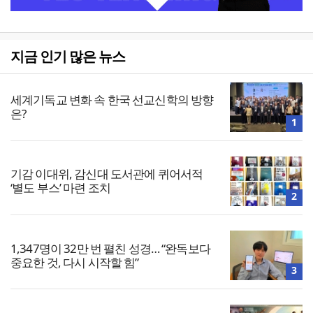
지금 인기 많은 뉴스
세계기독교 변화 속 한국 선교신학의 방향
은?
1
기감 이대위, 감신대 도서관에 퀴어서적
‘별도 부스’ 마련 조치
2
1,347명이 32만 번 펼친 성경… “완독보다
중요한 것, 다시 시작할 힘”
3