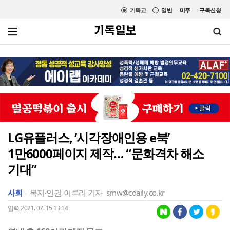
기독교
일반
미주
구독신청
LG유플러스, ‘시각장애인용 e북’
1만6000페이지 제작… “문화격차 해소
기대”
사회
복지·인권
이루리 기자
smw@cdaily.co.kr
입력 2021. 07. 15 13:14