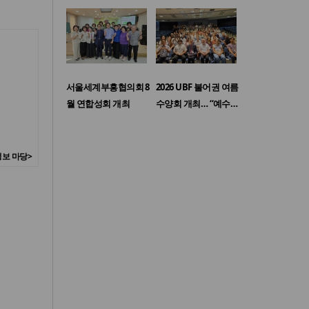
서울세계부흥협의회 8
2026 UBF 불어권 여름
월 연합성회 개최
수양회 개최… “예수…
보 마당>