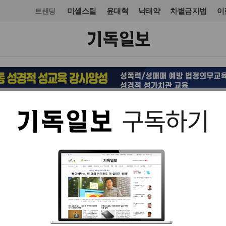
미셸스틸
윤대혁
낙태약
차별금지법
이
트랜딩
사회
복지·인권
입력 2021. 07. 08 17:42