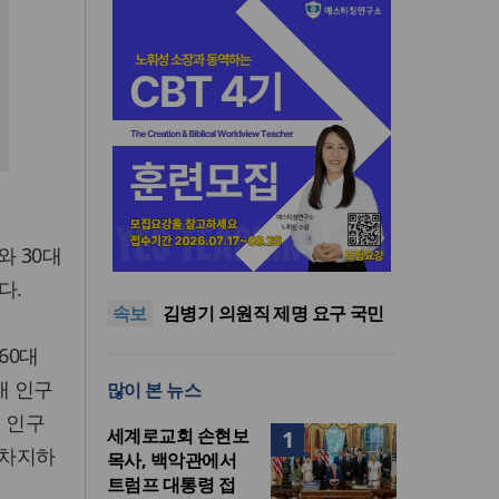
기감 이대위, 감신대 도서관에
와 30대
퀴어서적 ‘별도 부스’ 마련 조치
2026년 상반기 탈북민 입국 63
명… 전년 동기 대비 34.4% 감
오픈AI, 차세대 AI 모델 ‘아스트
다.
속보
소
라’ 일부 활동 중단… “중대한 사
김병기 의원직 제명 요구 국민
이버 공격 역량 배제 못해”
동의청원… 13개 비위 의혹 경
오세훈, 용산공원 아파트 건설
60대
찰 수사 11개월째
관측에 재차 반대… “미래세대
기감 이대위, 감신대 도서관에
대 인구
많이 본 뉴스
위한 국가적 자산”
퀴어서적 ‘별도 부스’ 마련 조치
2026년 상반기 탈북민 입국 63
명… 전년 동기 대비 34.4% 감
대 인구
세계로교회 손현보
1
소
을 차지하
목사, 백악관에서
트럼프 대통령 접