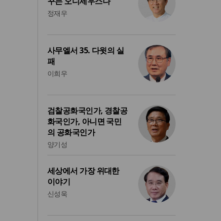
꾸는 오디세우스다
정재우
사무엘서 35. 다윗의 실
패
이희우
검찰공화국인가, 경찰공
화국인가, 아니면 국민
의 공화국인가
양기성
세상에서 가장 위대한
이야기
신성욱