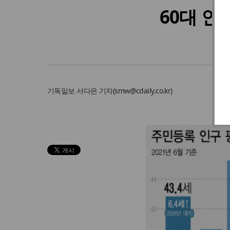
60대 인
기독일보
서다은 기자
(
smw@cdaily.co.kr
)