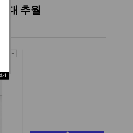
30대 추월
않기