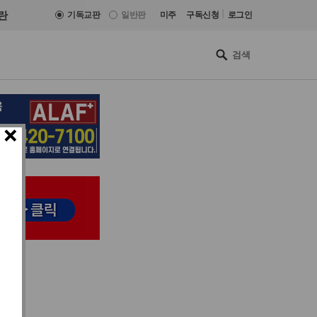
|
란
기독교판
일반판
미주
구독신청
로그인
×