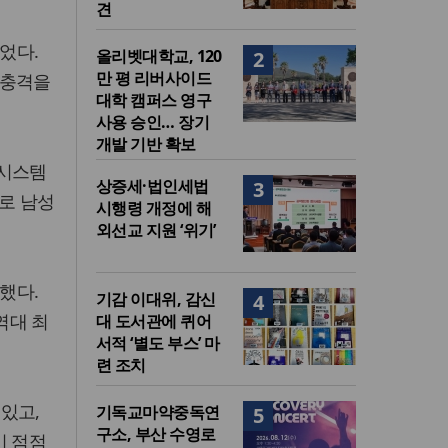
견
줄었다.
올리벳대학교, 120
2
만 평 리버사이드
 충격을
대학 캠퍼스 영구
사용 승인… 장기
개발 기반 확보
계시스템
상증세·법인세법
3
세로 남성
시행령 개정에 해
외선교 지원 ‘위기’
했다.
기감 이대위, 감신
4
역대 최
대 도서관에 퀴어
서적 ‘별도 부스’ 마
련 조치
있고,
기독교마약중독연
5
구소, 부산 수영로
이 점점