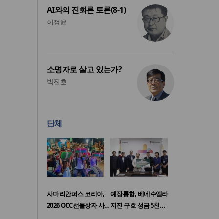
AI와의 진화론 토론(8-1)
허정윤
소명자로 살고 있는가?
박진호
단체
사마리안퍼스 코리아,
예장통합, 베네수엘라
2026 OCC선물상자 사…
지진 구호 성금 5천…