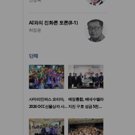
AI와의 진화론 토론(8-1)
허정윤
단체
사마리안퍼스 코리아,
예장통합, 베네수엘라
2026 OCC선물상자 사…
지진 구호 성금 5천…