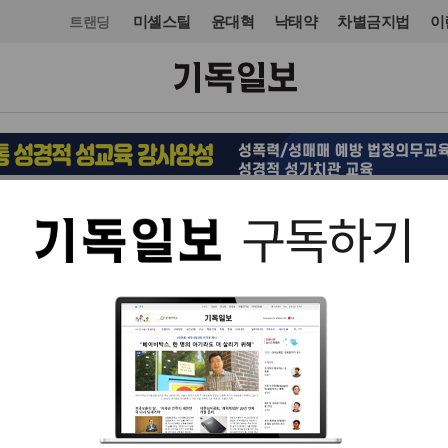
미셸스틸
윤대혁
낙태약
차별금지법
이
트랜딩
교단/단체
기독교기관
입력 2021. 04. 26 10:03