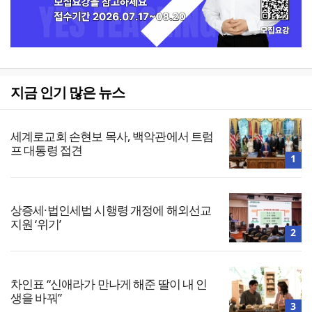
지금 인기 많은 뉴스
세계로교회 손현보 목사, 백악관에서 트럼
프 대통령 접견
1
상증세·법인세법 시행령 개정에 해외선교
지원 ‘위기’
2
차인표 “신애라가 만나게 해준 딸이 내 인
생을 바꿔”
3