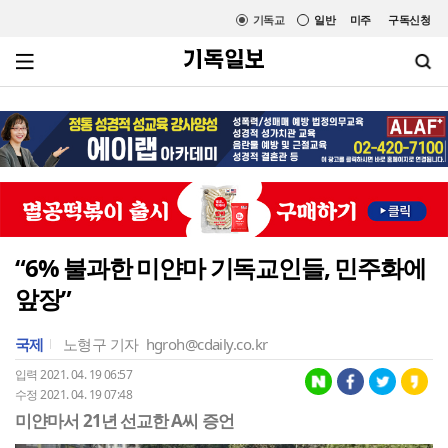
기독교
일반
미주
구독신청
“6% 불과한 미얀마 기독교인들, 민주화에
앞장”
국제
노형구 기자
hgroh@cdaily.co.kr
입력 2021. 04. 19 06:57
수정 2021. 04. 19 07:48
미얀마서 21년 선교한 A씨 증언