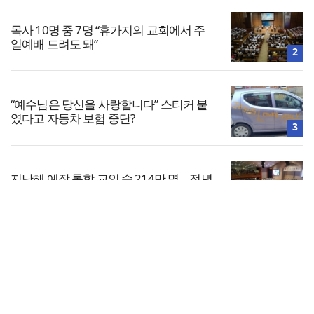
목사 10명 중 7명 “휴가지의 교회에서 주
일예배 드려도 돼”
2
“예수님은 당신을 사랑합니다” 스티커 붙
였다고 자동차 보험 중단?
3
지난해 예장 통합 교인 수 214만 명… 전년
대비 5만 명 감소
4
전체보기
총신대, 성소수자 모임 가입 학생에 무기
정학… 법원 “과해”
교회일반
5
교회