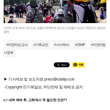
미얀마 군부 반대 시위 모습. 경찰의 최루탄에 맞서는 시민들이 보인다. ©온라인 동영상
캡처
#
미얀마선교사
#
기독교인
#
사사박사
#
CRHP
#
미얀마임
시정부
▶ 기사제보 및 보도자료 press@cdaily.co.kr
- Copyright ⓒ기독일보, 무단전재 및 재배포 금지
👉 새벽 예배 후, 교회에서 꼭 필요한 것은??