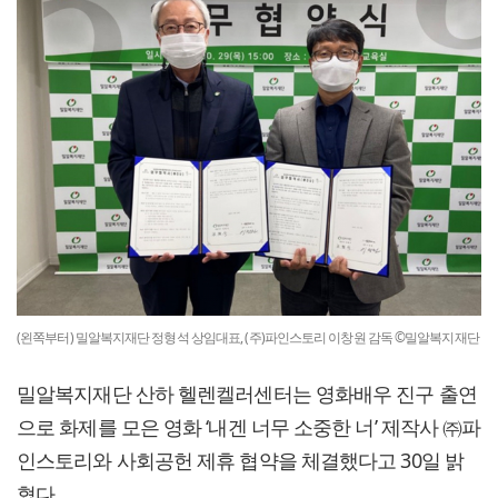
(왼쪽부터) 밀알복지재단 정형석 상임대표, (주)파인스토리 이창원 감독 ©밀알복지재단
밀알복지재단 산하 헬렌켈러센터는 영화배우 진구 출연
으로 화제를 모은 영화 ‘내겐 너무 소중한 너’ 제작사 ㈜파
인스토리와 사회공헌 제휴 협약을 체결했다고 30일 밝
혔다.