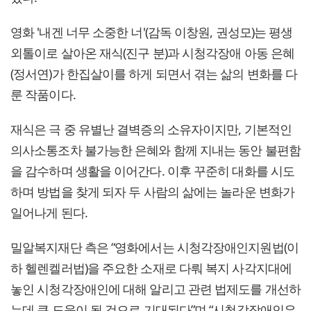
영화 '내겐 너무 소중한 너'(감독 이창원, 권성모)는 평생
외톨이로 살아온 재식(진구 분)과 시청각장애 아동 은혜
(정서연)가 한집살이를 하게 되면서 겪는 삶의 변화를 다
룬 작품이다.
재식은 극 중 유별난 결벽증의 소유자이지만, 기본적인
의사소통조차 불가능한 은혜와 함께 지내는 동안 불편함
을 감수하며 생활을 이어간다. 이후 꾸준히 대화를 시도
하며 방법을 찾게 되자 두 사람의 삶에는 놀라운 변화가
일어나게 된다.
밀알복지재단 측은 “영화에서는 시청각장애인지원법(이
하 헬렌켈러법)을 주요한 소재로 다뤄 복지 사각지대에
놓인 시청각장애인에 대해 알리고 관련 법제도를 개선하
는데 큰 도움이 될 것으로 기대된다”며 “
시청각장애인은