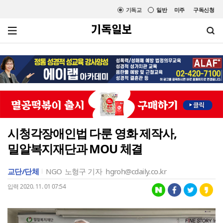
기독교
일반
미주
구독신청
시청각장애인법 다룬 영화 제작사,
밀알복지재단과 MOU 체결
교단/단체
NGO
노형구 기자
hgroh@cdaily.co.kr
입력 2020. 11. 01 07:54