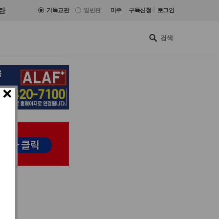
|
란
기독교판
일반판
미주
구독신청
로그인
×