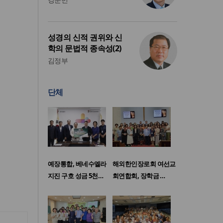
성경의 신적 권위와 신
학의 문법적 종속성(2)
김정부
단체
예장통합, 베네수엘라
해외한인장로회 여선교
지진 구호 성금 5천…
회연합회, 장학금 …