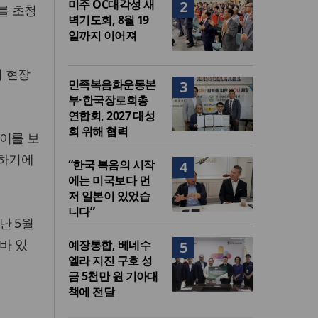
미주 OC대각성 새
2
를 초청
벽기도회, 8월 19
일까지 이어져
 현장
민족복음화운동본
3
부·한국장로회총
연합회, 2027 대성
회 위해 협력
이를 보
소하기에
“한국 복음의 시작
4
에는 미국보다 먼
저 일본이 있었습
니다”
난 5월
바 있
예장통합, 베네수
5
엘라 지진 구호 성
금 5천만 원 기아대
책에 전달