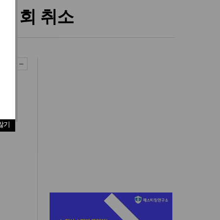
나대회 취소
않기