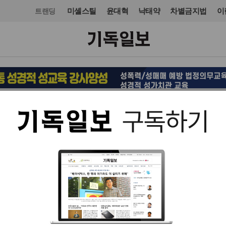
미셸스틸
윤대혁
낙태약
차별금지법
이
트랜딩
교단/단체
연합기구
입력 2020. 07. 13 10:51