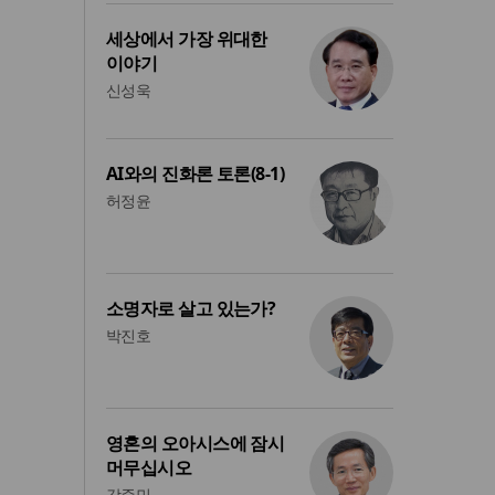
세상에서 가장 위대한
이야기
신성욱
AI와의 진화론 토론(8-1)
허정윤
소명자로 살고 있는가?
박진호
영혼의 오아시스에 잠시
머무십시오
강준민