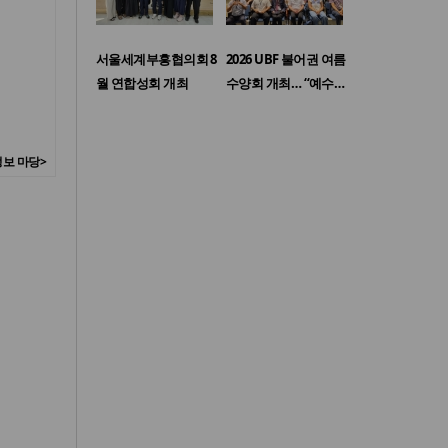
서울세계부흥협의회 8
2026 UBF 불어권 여름
월 연합성회 개최
수양회 개최… “예수…
보 마당>