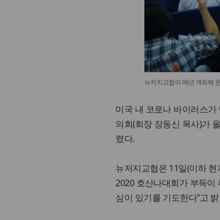
뉴저지교협이 매년 개최해 온
미국 내 코로나 바이러스가
의회(회장 장동신 목사)가 
렸다.
뉴저지교협은 11일(이하 현
2020 호산나대회가 부득이
심이 있기를 기도한다”고 밝