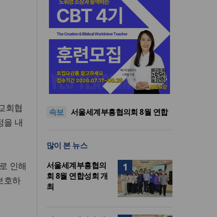
“한국 복음의 시작에는 미국보
다 먼저 일본이 있었습니다”
“기도로 시작한 스틸 美 대사,
한미동맹의 가교 되어주길”
한기연 “전쟁을 부르는 정책을
인교회협
속보
중단하라”
서울세계부흥협의회 8월 연합
정을 내
성회 개최
민족복음화운동본부·한국장로
회총연합회, 2027 대성회 위해
“한국 복음의 시작에는 미국보
많이 본 뉴스
협력
다 먼저 일본이 있었습니다”
“기도로 시작한 스틸 美 대사,
한미동맹의 가교 되어주길”
로 인해
서울세계부흥협의
1
회 8월 연합성회 개
 보호하
최